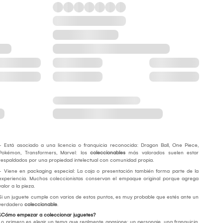
- Está asociado a una licencia o franquicia reconocida: Dragon Ball, One Piece,
Pokémon, Transformers, Marvel: los
coleccionables
más valorados suelen estar
respaldados por una propiedad intelectual con comunidad propia.
- Viene en packaging especial: La caja o presentación también forma parte de la
experiencia. Muchos coleccionistas conservan el empaque original porque agrega
valor a la pieza.
Si un juguete cumple con varios de estos puntos, es muy probable que estés ante un
verdadero
coleccionable
.
¿Cómo empezar a coleccionar juguetes?
Lo primero es elegir un tema que realmente apasione: un personaje, una franquicia,