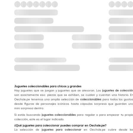
Juguetes coleccionables para chicos y grandes
Hay juguetes que se juegan y juguetes que se atesoran. Los
juguetes de colecció
son exactamente eso: piezas que se exhiben, se cuidan y cuentan una historia. E
Oechsle.pe tenemos una amplia selección de
coleccionables
para todos los gustos
desde figuras de personajes icónicos hasta cápsulas sorpresa que guardan un
mini sorpresa dentro.
Si estás buscando
juguetes coleccionables
para regalar o para empezar tu propi
colección, este es el lugar indicado.
¿Qué juguetes para coleccionar puedes comprar en Oechsle.pe?
La selección de
juguetes para coleccionar
en Oechsle.pe cubre desde lo