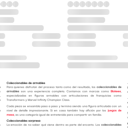
Coleccionables de armables
n
Para quienes disfrutan del proceso tanto como del resultado, los
coleccionables de
n
armables
son una experiencia completa. Contamos con marcas como
Blokees
,
,
especializadas en figuras armables con articulaciones de franquicias como
a
Transformers y Marvel Infinity Champion Class.
Cada pieza se ensambla paso a paso y termina siendo una figura articulada con un
a
nivel de detalle impresionante. Si en casa también hay afición por los
juegos de
mesa
, es una categoría igual de entretenida para compartir en familia.
Coleccionables sorpresa
s
La emoción de no saber qué viene dentro es parte del encanto. Los
coleccionables