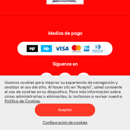
Medios de pago
Síguenos en
Usamos cookies para mejorar su experiencia de navegación y
analizar el uso del sitio. Al hacer clic en “Acepto”, usted consiente
el uso de cookies en su dispositivo. Para más información sobre
cómo administrarlas o eliminarlas, lo invitamos a revisar nuestra
Política de Cookies
.
Tienda 100% Segura
Aceptar
Tiendas Peruanas S.A. R.U.C. Nº 20493020618. Todos los derechos
reservados. Av. Aviación 2405 Piso 3, San Borja
Configuración de cookies
Precios disponibles solo en www.oechsle.pe. Precios online publicados
pueden incluir descuento adicional. Precios sujetos a variaciones sin