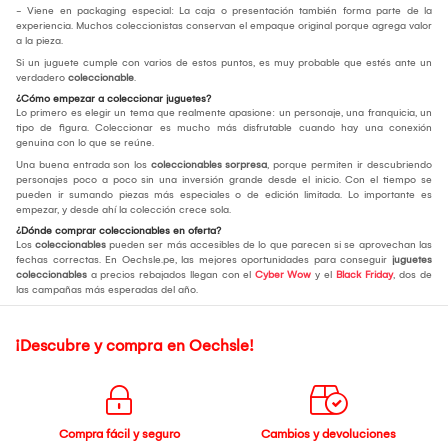
- Viene en packaging especial: La caja o presentación también forma parte de la
experiencia. Muchos coleccionistas conservan el empaque original porque agrega valor
a la pieza.
Si un juguete cumple con varios de estos puntos, es muy probable que estés ante un
verdadero
coleccionable
.
¿Cómo empezar a coleccionar juguetes?
Lo primero es elegir un tema que realmente apasione: un personaje, una franquicia, un
tipo de figura. Coleccionar es mucho más disfrutable cuando hay una conexión
genuina con lo que se reúne.
Una buena entrada son los
coleccionables sorpresa
, porque permiten ir descubriendo
personajes poco a poco sin una inversión grande desde el inicio. Con el tiempo se
pueden ir sumando piezas más especiales o de edición limitada. Lo importante es
empezar, y desde ahí la colección crece sola.
¿Dónde comprar coleccionables en oferta?
Los
coleccionables
pueden ser más accesibles de lo que parecen si se aprovechan las
fechas correctas. En Oechsle.pe, las mejores oportunidades para conseguir
juguetes
coleccionables
a precios rebajados llegan con el
Cyber Wow
y el
Black Friday
, dos de
las campañas más esperadas del año.
¡Descubre y compra en Oechsle!
Compra fácil y seguro
Cambios y devoluciones