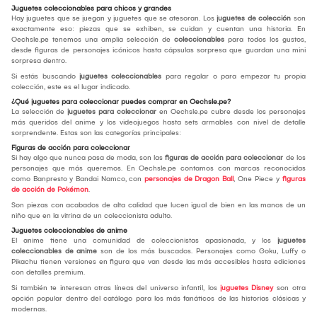
Juguetes coleccionables para chicos y grandes
Hay juguetes que se juegan y juguetes que se atesoran. Los
juguetes de colección
son
exactamente eso: piezas que se exhiben, se cuidan y cuentan una historia. En
Oechsle.pe tenemos una amplia selección de
coleccionables
para todos los gustos,
desde figuras de personajes icónicos hasta cápsulas sorpresa que guardan una mini
sorpresa dentro.
Si estás buscando
juguetes coleccionables
para regalar o para empezar tu propia
colección, este es el lugar indicado.
¿Qué juguetes para coleccionar puedes comprar en Oechsle.pe?
La selección de
juguetes para coleccionar
en Oechsle.pe cubre desde los personajes
más queridos del anime y los videojuegos hasta sets armables con nivel de detalle
sorprendente. Estas son las categorías principales:
Figuras de acción para coleccionar
Si hay algo que nunca pasa de moda, son las
figuras de acción para coleccionar
de los
personajes que más queremos. En Oechsle.pe contamos con marcas reconocidas
como Banpresto y Bandai Namco, con
personajes de Dragon Ball
, One Piece y
figuras
de acción de Pokémon
.
Son piezas con acabados de alta calidad que lucen igual de bien en las manos de un
niño que en la vitrina de un coleccionista adulto.
Juguetes coleccionables de anime
El anime tiene una comunidad de coleccionistas apasionada, y los
juguetes
coleccionables de anime
son de los más buscados. Personajes como Goku, Luffy o
Pikachu tienen versiones en figura que van desde las más accesibles hasta ediciones
con detalles premium.
Si también te interesan otras líneas del universo infantil, los
juguetes Disney
son otra
opción popular dentro del catálogo para los más fanáticos de las historias clásicas y
modernas.