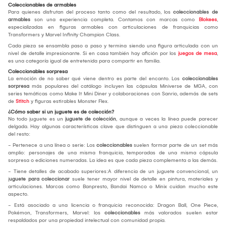
Coleccionables de armables
Para quienes disfrutan del proceso tanto como del resultado, los
coleccionables de
armables
son una experiencia completa. Contamos con marcas como
Blokees
,
especializadas en figuras armables con articulaciones de franquicias como
Transformers y Marvel Infinity Champion Class.
Cada pieza se ensambla paso a paso y termina siendo una figura articulada con un
nivel de detalle impresionante. Si en casa también hay afición por los
juegos de mesa
,
es una categoría igual de entretenida para compartir en familia.
Coleccionables sorpresa
La emoción de no saber qué viene dentro es parte del encanto. Los
coleccionables
sorpresa
más populares del catálogo incluyen las cápsulas Miniverse de MGA, con
series temáticas como Make It Mini Diner y colaboraciones con Sanrio, además de sets
de
Stitch
y figuras estirables Monster Flex.
¿Cómo saber si un juguete es de colección?
No todo juguete es un
juguete de colección
, aunque a veces la línea puede parecer
delgada. Hay algunas características clave que distinguen a una pieza coleccionable
del resto:
- Pertenece a una línea o serie: Los
coleccionables
suelen formar parte de un set más
amplio: personajes de una misma franquicia, temporadas de una misma cápsula
sorpresa o ediciones numeradas. La idea es que cada pieza complementa a las demás.
- Tiene detalles de acabado superiores:A diferencia de un juguete convencional, un
j
uguete para coleccionar
suele tener mayor nivel de detalle en pintura, materiales y
articulaciones. Marcas como Banpresto, Bandai Namco o Minix cuidan mucho este
aspecto.
- Está asociado a una licencia o franquicia reconocida: Dragon Ball, One Piece,
Pokémon, Transformers, Marvel: los
coleccionables
más valorados suelen estar
respaldados por una propiedad intelectual con comunidad propia.