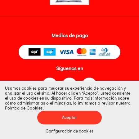
Medios de pago
Síguenos en
Usamos cookies para mejorar su experiencia de navegación y
analizar el uso del sitio. Al hacer clic en “Acepto”, usted consiente
el uso de cookies en su dispositivo. Para más información sobre
cómo administrarlas o eliminarlas, lo invitamos a revisar nuestra
Política de Cookies
.
Tienda 100% Segura
Aceptar
Tiendas Peruanas S.A. R.U.C. Nº 20493020618. Todos los derechos
reservados. Av. Aviación 2405 Piso 3, San Borja
Configuración de cookies
Precios disponibles solo en www.oechsle.pe. Precios online publicados
pueden incluir descuento adicional. Precios sujetos a variaciones sin