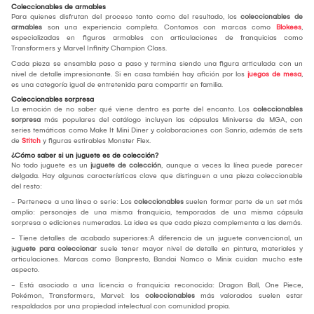
Coleccionables de armables
Para quienes disfrutan del proceso tanto como del resultado, los
coleccionables de
armables
son una experiencia completa. Contamos con marcas como
Blokees
,
especializadas en figuras armables con articulaciones de franquicias como
Transformers y Marvel Infinity Champion Class.
Cada pieza se ensambla paso a paso y termina siendo una figura articulada con un
nivel de detalle impresionante. Si en casa también hay afición por los
juegos de mesa
,
es una categoría igual de entretenida para compartir en familia.
Coleccionables sorpresa
La emoción de no saber qué viene dentro es parte del encanto. Los
coleccionables
sorpresa
más populares del catálogo incluyen las cápsulas Miniverse de MGA, con
series temáticas como Make It Mini Diner y colaboraciones con Sanrio, además de sets
de
Stitch
y figuras estirables Monster Flex.
¿Cómo saber si un juguete es de colección?
No todo juguete es un
juguete de colección
, aunque a veces la línea puede parecer
delgada. Hay algunas características clave que distinguen a una pieza coleccionable
del resto:
- Pertenece a una línea o serie: Los
coleccionables
suelen formar parte de un set más
amplio: personajes de una misma franquicia, temporadas de una misma cápsula
sorpresa o ediciones numeradas. La idea es que cada pieza complementa a las demás.
- Tiene detalles de acabado superiores:A diferencia de un juguete convencional, un
j
uguete para coleccionar
suele tener mayor nivel de detalle en pintura, materiales y
articulaciones. Marcas como Banpresto, Bandai Namco o Minix cuidan mucho este
aspecto.
- Está asociado a una licencia o franquicia reconocida: Dragon Ball, One Piece,
Pokémon, Transformers, Marvel: los
coleccionables
más valorados suelen estar
respaldados por una propiedad intelectual con comunidad propia.