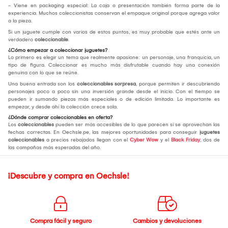
- Viene en packaging especial: La caja o presentación también forma parte de la
experiencia. Muchos coleccionistas conservan el empaque original porque agrega valor
a la pieza.
Si un juguete cumple con varios de estos puntos, es muy probable que estés ante un
verdadero
coleccionable
.
¿Cómo empezar a coleccionar juguetes?
Lo primero es elegir un tema que realmente apasione: un personaje, una franquicia, un
tipo de figura. Coleccionar es mucho más disfrutable cuando hay una conexión
genuina con lo que se reúne.
Una buena entrada son los
coleccionables sorpresa
, porque permiten ir descubriendo
personajes poco a poco sin una inversión grande desde el inicio. Con el tiempo se
pueden ir sumando piezas más especiales o de edición limitada. Lo importante es
empezar, y desde ahí la colección crece sola.
¿Dónde comprar coleccionables en oferta?
Los
coleccionables
pueden ser más accesibles de lo que parecen si se aprovechan las
fechas correctas. En Oechsle.pe, las mejores oportunidades para conseguir
juguetes
coleccionables
a precios rebajados llegan con el
Cyber Wow
y el
Black Friday
, dos de
las campañas más esperadas del año.
¡Descubre y compra en Oechsle!
Compra fácil y seguro
Cambios y devoluciones