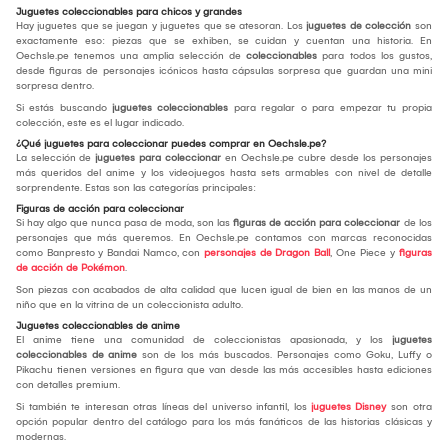
Juguetes coleccionables para chicos y grandes
Hay juguetes que se juegan y juguetes que se atesoran. Los
juguetes de colección
son
exactamente eso: piezas que se exhiben, se cuidan y cuentan una historia. En
Oechsle.pe tenemos una amplia selección de
coleccionables
para todos los gustos,
desde figuras de personajes icónicos hasta cápsulas sorpresa que guardan una mini
sorpresa dentro.
Si estás buscando
juguetes coleccionables
para regalar o para empezar tu propia
colección, este es el lugar indicado.
¿Qué juguetes para coleccionar puedes comprar en Oechsle.pe?
La selección de
juguetes para coleccionar
en Oechsle.pe cubre desde los personajes
más queridos del anime y los videojuegos hasta sets armables con nivel de detalle
sorprendente. Estas son las categorías principales:
Figuras de acción para coleccionar
Si hay algo que nunca pasa de moda, son las
figuras de acción para coleccionar
de los
personajes que más queremos. En Oechsle.pe contamos con marcas reconocidas
como Banpresto y Bandai Namco, con
personajes de Dragon Ball
, One Piece y
figuras
de acción de Pokémon
.
Son piezas con acabados de alta calidad que lucen igual de bien en las manos de un
niño que en la vitrina de un coleccionista adulto.
Juguetes coleccionables de anime
El anime tiene una comunidad de coleccionistas apasionada, y los
juguetes
coleccionables de anime
son de los más buscados. Personajes como Goku, Luffy o
Pikachu tienen versiones en figura que van desde las más accesibles hasta ediciones
con detalles premium.
Si también te interesan otras líneas del universo infantil, los
juguetes Disney
son otra
opción popular dentro del catálogo para los más fanáticos de las historias clásicas y
modernas.