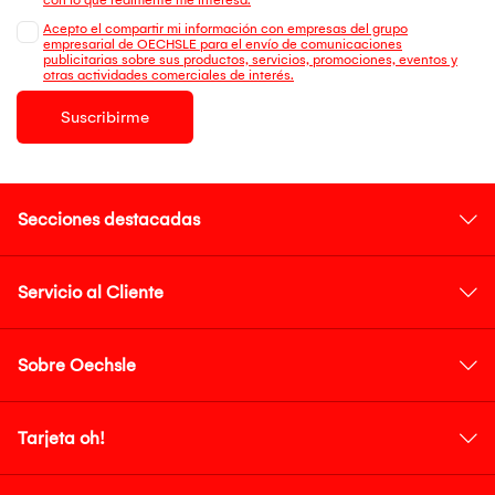
Acepto el compartir mi información con empresas del grupo
empresarial de OECHSLE para el envío de comunicaciones
publicitarias sobre sus productos, servicios, promociones, eventos y
otras actividades comerciales de interés.
Suscribirme
Secciones destacadas
Servicio al Cliente
Sobre Oechsle
Tarjeta oh!