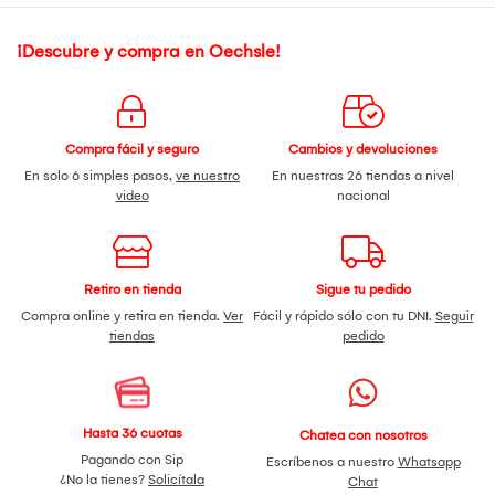
¡Descubre y compra en Oechsle!
Compra fácil y seguro
Cambios y devoluciones
En solo 6 simples pasos,
ve nuestro
En nuestras 26 tiendas a nivel
video
nacional
Retiro en tienda
Sigue tu pedido
Compra online y retira en tienda.
Ver
Fácil y rápido sólo con tu DNI.
Seguir
tiendas
pedido
Hasta 36 cuotas
Chatea con nosotros
Pagando con Sip
Escríbenos a nuestro
Whatsapp
¿No la tienes?
Solicítala
Chat