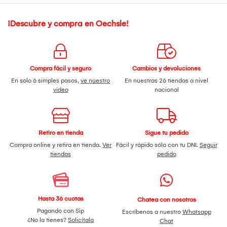
¡Descubre y compra en Oechsle!
Compra fácil y seguro
Cambios y devoluciones
En solo 6 simples pasos,
ve nuestro
En nuestras 26 tiendas a nivel
video
nacional
Retiro en tienda
Sigue tu pedido
Compra online y retira en tienda.
Ver
Fácil y rápido sólo con tu DNI.
Seguir
tiendas
pedido
Hasta 36 cuotas
Chatea con nosotros
Pagando con Sip
Escríbenos a nuestro
Whatsapp
¿No la tienes?
Solicítala
Chat