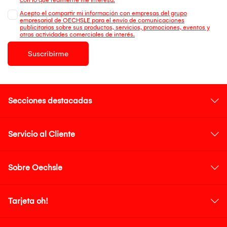
Acepto el compartir mi información con empresas del grupo
empresarial de OECHSLE para el envío de comunicaciones
publicitarias sobre sus productos, servicios, promociones, eventos y
otras actividades comerciales de interés.
Suscribirme
Secciones destacadas
Servicio al Cliente
Sobre Oechsle
Tarjeta oh!