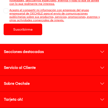
novedades, descuentos especiales, eventos y todo lo que se alinee
con lo que realmente me interesa.
Acepto el compartir mi información con empresas del grupo
empresarial de OECHSLE para el envío de comunicaciones
publicitarias sobre sus productos, servicios, promociones, eventos y
otras actividades comerciales de interés.
Suscribirme
Secciones destacadas
Servicio al Cliente
Sobre Oechsle
Tarjeta oh!