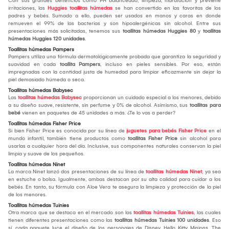
Con sus grandes beneficios como PH balanceado, limpieza, hidratación y previene
irritaciones, las
Huggies toallitas húmedas
se han convertido en las favoritas de los
padres y bebés. Sumado a ello, pueden ser usados en manos y caras en donde
remueven el 99% de las bacterias y son hipoalergénicas sin alcohol. Entre sus
presentaciones más solicitadas, tenemos sus
toallitas húmedas Huggies 80
y
toallitas
húmedas Huggies 120 unidades
.
Toallitas húmedas Pampers
Pampers utiliza una fórmula dermatológicamente probada que garantiza la seguridad y
suavidad en cada
toallita Pampers
, incluso en pieles sensibles. Por eso, están
impregnadas con la cantidad justa de humedad para limpiar eficazmente sin dejar la
piel demasiado húmeda o seca.
Toallitas húmedas Babysec
Las
toallitas húmedas Babysec
proporcionan un cuidado especial a los menores, debido
a su diseño suave, resistente, sin perfume y 0% de alcohol. Asimismo, sus
toallitas para
bebé
vienen en paquetes de 45 unidades a más. ¿Te lo vas a perder?
Toallitas húmedas Fisher Price
Si bien Fisher Price es conocida por su línea de
juguetes para bebés Fisher Price
en el
mundo infantil, también tiene productos como
toallitas Fisher Price
sin alcohol para
usarlas a cualquier hora del día. Inclusive, sus componentes naturales conservan la piel
limpia y suave de los pequeños.
Toallitas húmedas Ninet
La marca Ninet lanzó dos presentaciones de su línea de
toallitas húmedas Ninet
, ya sea
en estuche o bolsa. Igualmente, ambas destacan por su alta calidad para cuidar a los
bebés. En tanto, su fórmula con Aloe Vera te asegura la limpieza y protección de la piel
de los menores.
Toallitas húmedas Tuinies
Otra marca que se destaca en el mercado son las
toallitas húmedas Tuinies
, las cuales
tienen diferentes presentaciones como las
toallitas húmedas Tuinies 100 unidades
. Eso
sí, cada paquete luce el diseño de los personajes de Disney, Hello Kitty, Minions, The