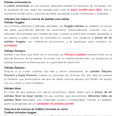
Pañales entrenadores
El
calzón entrenador
es una solución ideal para facilitar la transición de los bebés, con
el propósito de que dejen los pañales para usar el
bacín portátil para niños
. Eso sí,
mantienen la piel seca y cómoda del bebé, ayudando a evitar irritaciones y molestias.
Adquiere las mejores marcas de pañales para bebés
Pañales Huggies
Con cinturas elásticas y laterales ajustables, los
Huggies pañales
se adaptan al cuerpo
del bebé, permitiendo libertad de movimiento. Adicionalmente, cuentan con un
indicador de humedad que cambia de color cuando el pañal está mojado, ayudando a
los padres a saber cuándo es necesario un cambio. Con respecto al
precio de los
pañales Huggies
, son totalmente económicos y te alcanzará para comprar un
portabebé
.
Pañales Pampers
Debido a los años que tiene en el mercado, los
Pampers pañales
siempre están en la
lista de favoritos de los padres. Al contar con su máxima protección, sus productos te
ayudan a prevenir irritaciones por su capacidad de absorción.
Pañales Babysec
Gracias a su suave cubierta tipo tela y centro absorbente, los
pañales Babysec
Premium y Super Premium
resisten un promedio de 12 horas. Por otro lado, los padres
no tendrán que preocuparse de que les dejen marcas porque son fáciles de ajustar
con sus cintas y cintura elástica.
Pañales Ninet
En caso de que quieras una opción económica, debes saber que el
precio de los
pañales Ninet es súper barato
. En ese sentido, aquí encontrarás
diferentes tallas de
pañales Ninet
fabricados con materiales suaves y transpirables. ¡Llévalo a cualquier
parte acompañado de un
cambiador de pañales portátil
!
Descubre las marcas de toallitas húmedas en venta
Toallitas húmedas Huggies