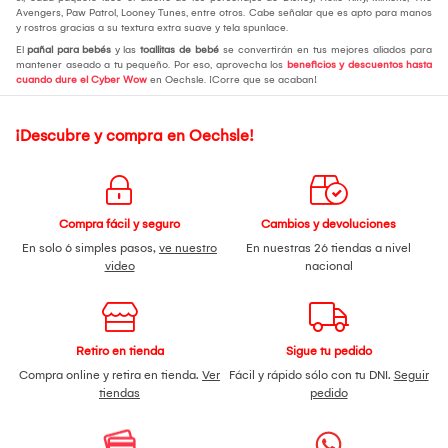
Avengers, Paw Patrol, Looney Tunes, entre otros. Cabe señalar que es apto para manos
y rostros gracias a su textura extra suave y tela spunlace.
El
pañal para bebés
y las
toallitas de bebé
se convertirán en tus mejores aliados para
mantener aseado a tu pequeño. Por eso, aprovecha los
beneficios y descuentos hasta
cuando dure el Cyber Wow
en Oechsle. ¡Corre que se acaban!
¡Descubre y compra en Oechsle!
Compra fácil y seguro
Cambios y devoluciones
En solo 6 simples pasos,
ve nuestro
En nuestras 26 tiendas a nivel
video
nacional
Retiro en tienda
Sigue tu pedido
Compra online y retira en tienda.
Ver
Fácil y rápido sólo con tu DNI.
Seguir
tiendas
pedido