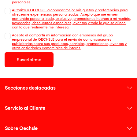
personales.
Autorizo a OECHSLE a conocer mejor mis gustos y preferencias para
ofrecerme experiencias personalizadas. Acepto que me envien
contenido personalizado, exclusivo, promociones hechas a mi medida,
novedades, descuentos especiales, eventos y todo lo que se alinee
con lo que realmente me interesa.
Acepto el compartir mi información con empresas del grupo
empresarial de OECHSLE para el envío de comunicaciones
publicitarias sobre sus productos, servicios, promociones, eventos y
otras actividades comerciales de interés.
Suscribirme
Secciones destacadas
Servicio al Cliente
Sobre Oechsle