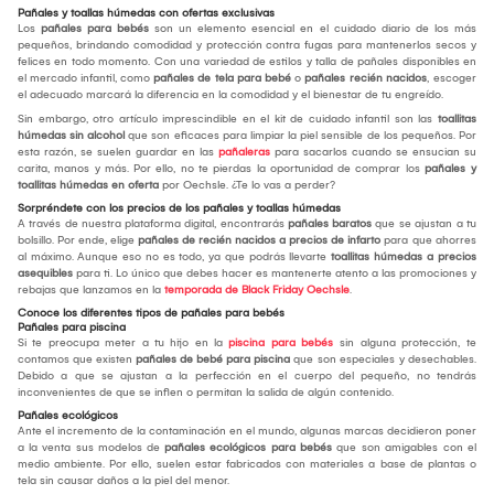
Pañales y toallas húmedas con ofertas exclusivas
Los
pañales para bebés
son un elemento esencial en el cuidado diario de los más
pequeños, brindando comodidad y protección contra fugas para mantenerlos secos y
felices en todo momento. Con una variedad de estilos y talla de pañales disponibles en
el mercado infantil, como
pañales de tela para bebé
o
pañales recién nacidos
, escoger
el adecuado marcará la diferencia en la comodidad y el bienestar de tu engreído.
Sin embargo, otro artículo imprescindible en el kit de cuidado infantil son las
toallitas
húmedas sin alcohol
que son eficaces para limpiar la piel sensible de los pequeños. Por
esta razón, se suelen guardar en las
pañaleras
para sacarlos cuando se ensucian su
carita, manos y más. Por ello, no te pierdas la oportunidad de comprar los
pañales y
toallitas húmedas en oferta
por Oechsle. ¿Te lo vas a perder?
Sorpréndete con los precios de los pañales y toallas húmedas
A través de nuestra plataforma digital, encontrarás
pañales baratos
que se ajustan a tu
bolsillo. Por ende, elige
pañales de recién nacidos a precios de infarto
para que ahorres
al máximo. Aunque eso no es todo, ya que podrás llevarte
toallitas húmedas a precios
asequibles
para ti. Lo único que debes hacer es mantenerte atento a las promociones y
rebajas que lanzamos en la
temporada de Black Friday Oechsle
.
Conoce los diferentes tipos de pañales para bebés
Pañales para piscina
Si te preocupa meter a tu hijo en la
piscina para bebés
sin alguna protección, te
contamos que existen
pañales de bebé para piscina
que son especiales y desechables.
Debido a que se ajustan a la perfección en el cuerpo del pequeño, no tendrás
inconvenientes de que se inflen o permitan la salida de algún contenido.
Pañales ecológicos
Ante el incremento de la contaminación en el mundo, algunas marcas decidieron poner
a la venta sus modelos de
pañales ecológicos para bebés
que son amigables con el
medio ambiente. Por ello, suelen estar fabricados con materiales a base de plantas o
tela sin causar daños a la piel del menor.