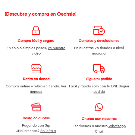
¡Descubre y compra en Oechsle!
Compra fácil y seguro
Cambios y devoluciones
En solo 6 simples pasos,
ve nuestro
En nuestras 26 tiendas a nivel
video
nacional
Retiro en tienda
Sigue tu pedido
Compra online y retira en tienda.
Ver
Fácil y rápido sólo con tu DNI.
Seguir
tiendas
pedido
Hasta 36 cuotas
Chatea con nosotros
Pagando con Sip
Escríbenos a nuestro
Whatsapp
¿No la tienes?
Solicítala
Chat