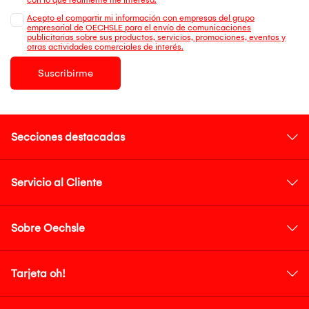
Acepto el compartir mi información con empresas del grupo
empresarial de OECHSLE para el envío de comunicaciones
publicitarias sobre sus productos, servicios, promociones, eventos y
otras actividades comerciales de interés.
Suscribirme
Secciones destacadas
Servicio al Cliente
Sobre Oechsle
Tarjeta oh!