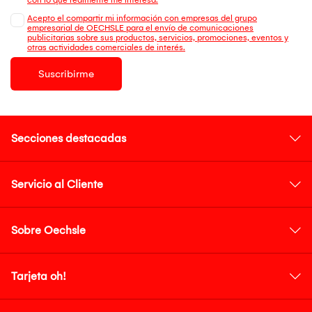
Acepto el compartir mi información con empresas del grupo
empresarial de OECHSLE para el envío de comunicaciones
publicitarias sobre sus productos, servicios, promociones, eventos y
otras actividades comerciales de interés.
Suscribirme
Secciones destacadas
Servicio al Cliente
Sobre Oechsle
Tarjeta oh!