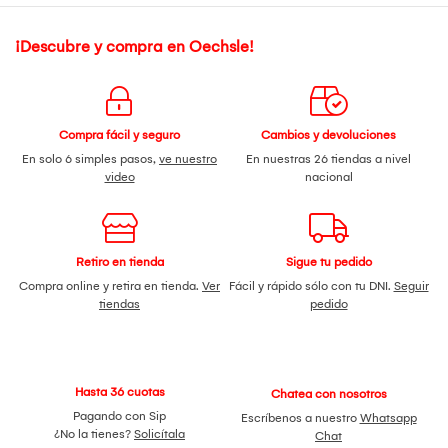
¡Descubre y compra en Oechsle!
Compra fácil y seguro
Cambios y devoluciones
En solo 6 simples pasos,
ve nuestro
En nuestras 26 tiendas a nivel
video
nacional
Retiro en tienda
Sigue tu pedido
Compra online y retira en tienda.
Ver
Fácil y rápido sólo con tu DNI.
Seguir
tiendas
pedido
Hasta 36 cuotas
Chatea con nosotros
Pagando con Sip
Escríbenos a nuestro
Whatsapp
¿No la tienes?
Solicítala
Chat