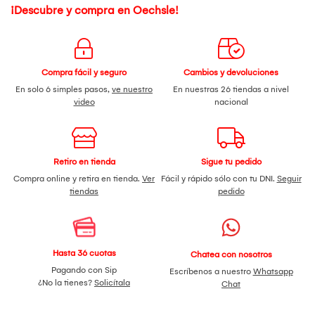
¡Descubre y compra en Oechsle!
Compra fácil y seguro
Cambios y devoluciones
En solo 6 simples pasos,
ve nuestro
En nuestras 26 tiendas a nivel
video
nacional
Retiro en tienda
Sigue tu pedido
Compra online y retira en tienda.
Ver
Fácil y rápido sólo con tu DNI.
Seguir
tiendas
pedido
Hasta 36 cuotas
Chatea con nosotros
Pagando con Sip
Escríbenos a nuestro
Whatsapp
¿No la tienes?
Solicítala
Chat