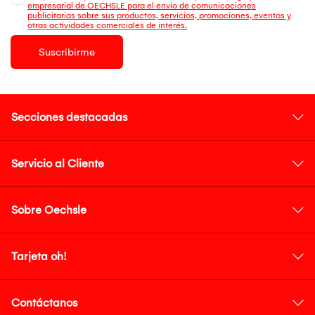
empresarial de OECHSLE para el envío de comunicaciones
publicitarias sobre sus productos, servicios, promociones, eventos y
otras actividades comerciales de interés.
Suscribirme
Secciones destacadas
Servicio al Cliente
Sobre Oechsle
Tarjeta oh!
Contáctanos