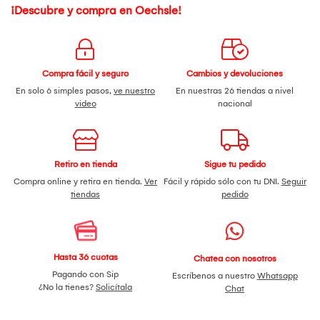
¡Descubre y compra en Oechsle!
Compra fácil y seguro
Cambios y devoluciones
En solo 6 simples pasos,
ve nuestro
En nuestras 26 tiendas a nivel
video
nacional
Retiro en tienda
Sigue tu pedido
Compra online y retira en tienda.
Ver
Fácil y rápido sólo con tu DNI.
Seguir
tiendas
pedido
Hasta 36 cuotas
Chatea con nosotros
Pagando con Sip
Escríbenos a nuestro
Whatsapp
¿No la tienes?
Solicítala
Chat