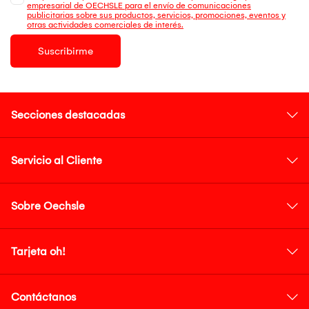
empresarial de OECHSLE para el envío de comunicaciones
publicitarias sobre sus productos, servicios, promociones, eventos y
otras actividades comerciales de interés.
Suscribirme
Secciones destacadas
Servicio al Cliente
Sobre Oechsle
Tarjeta oh!
Contáctanos