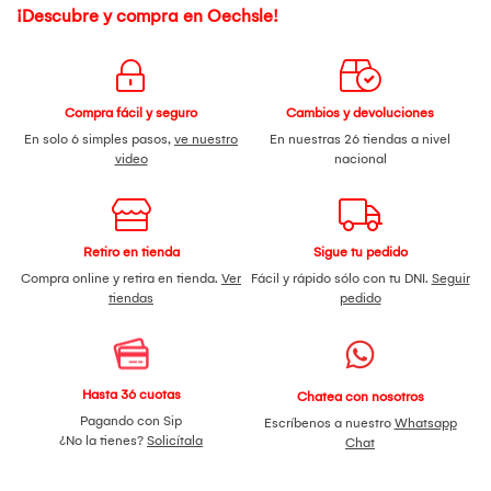
¡Descubre y compra en Oechsle!
Compra fácil y seguro
Cambios y devoluciones
En solo 6 simples pasos,
ve nuestro
En nuestras 26 tiendas a nivel
video
nacional
Retiro en tienda
Sigue tu pedido
Compra online y retira en tienda.
Ver
Fácil y rápido sólo con tu DNI.
Seguir
tiendas
pedido
Hasta 36 cuotas
Chatea con nosotros
Pagando con Sip
Escríbenos a nuestro
Whatsapp
¿No la tienes?
Solicítala
Chat