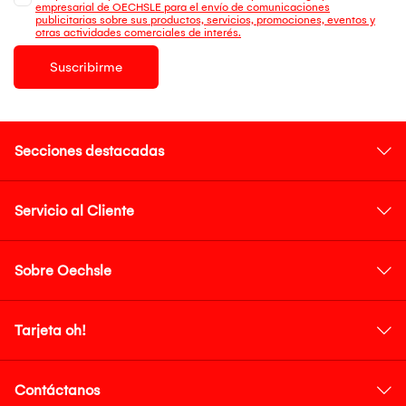
empresarial de OECHSLE para el envío de comunicaciones
publicitarias sobre sus productos, servicios, promociones, eventos y
otras actividades comerciales de interés.
Suscribirme
Secciones destacadas
Servicio al Cliente
Sobre Oechsle
Tarjeta oh!
Contáctanos