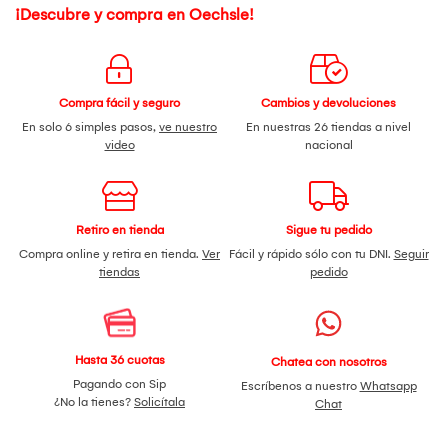
¡Descubre y compra en Oechsle!
Compra fácil y seguro
Cambios y devoluciones
En solo 6 simples pasos,
ve nuestro
En nuestras 26 tiendas a nivel
video
nacional
Retiro en tienda
Sigue tu pedido
Compra online y retira en tienda.
Ver
Fácil y rápido sólo con tu DNI.
Seguir
tiendas
pedido
Hasta 36 cuotas
Chatea con nosotros
Pagando con Sip
Escríbenos a nuestro
Whatsapp
¿No la tienes?
Solicítala
Chat