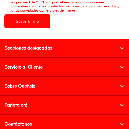
empresarial de OECHSLE para el envío de comunicaciones
publicitarias sobre sus productos, servicios, promociones, eventos y
otras actividades comerciales de interés.
Suscribirme
Secciones destacadas
Servicio al Cliente
Sobre Oechsle
Tarjeta oh!
Contáctanos