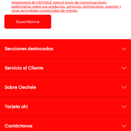
empresarial de OECHSLE para el envío de comunicaciones
publicitarias sobre sus productos, servicios, promociones, eventos y
otras actividades comerciales de interés.
Suscribirme
Secciones destacadas
Servicio al Cliente
Sobre Oechsle
Tarjeta oh!
Contáctanos