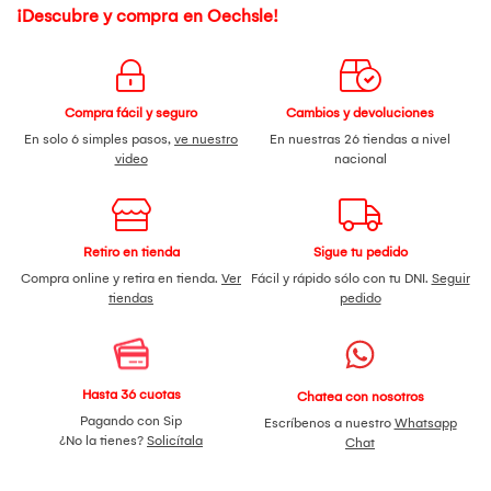
¡Descubre y compra en Oechsle!
Compra fácil y seguro
Cambios y devoluciones
En solo 6 simples pasos,
ve nuestro
En nuestras 26 tiendas a nivel
video
nacional
Retiro en tienda
Sigue tu pedido
Compra online y retira en tienda.
Ver
Fácil y rápido sólo con tu DNI.
Seguir
tiendas
pedido
Hasta 36 cuotas
Chatea con nosotros
Pagando con Sip
Escríbenos a nuestro
Whatsapp
¿No la tienes?
Solicítala
Chat