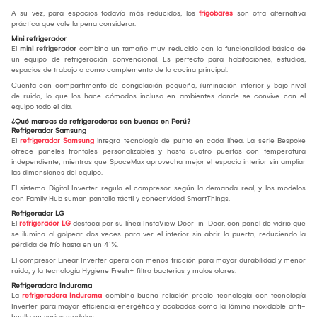
A su vez, para espacios todavía más reducidos, los
frigobares
son otra alternativa
práctica que vale la pena considerar.
Mini refrigerador
El
mini refrigerador
combina un tamaño muy reducido con la funcionalidad básica de
un equipo de refrigeración convencional. Es perfecto para habitaciones, estudios,
espacios de trabajo o como complemento de la cocina principal.
Cuenta con compartimento de congelación pequeño, iluminación interior y bajo nivel
de ruido, lo que los hace cómodos incluso en ambientes donde se convive con el
equipo todo el día.
¿Qué marcas de refrigeradoras son buenas en Perú?
Refrigerador Samsung
El
refrigerador Samsung
integra tecnología de punta en cada línea. La serie Bespoke
ofrece paneles frontales personalizables y hasta cuatro puertas con temperatura
independiente, mientras que SpaceMax aprovecha mejor el espacio interior sin ampliar
las dimensiones del equipo.
El sistema Digital Inverter regula el compresor según la demanda real, y los modelos
con Family Hub suman pantalla táctil y conectividad SmartThings.
Refrigerador LG
El
refrigerador LG
destaca por su línea InstaView Door-in-Door, con panel de vidrio que
se ilumina al golpear dos veces para ver el interior sin abrir la puerta, reduciendo la
pérdida de frío hasta en un 41%.
El compresor Linear Inverter opera con menos fricción para mayor durabilidad y menor
ruido, y la tecnología Hygiene Fresh+ filtra bacterias y malos olores.
Refrigeradora Indurama
La
refrigeradora Indurama
combina buena relación precio-tecnología con tecnología
Inverter para mayor eficiencia energética y acabados como la lámina inoxidable anti-
huella en varios modelos.