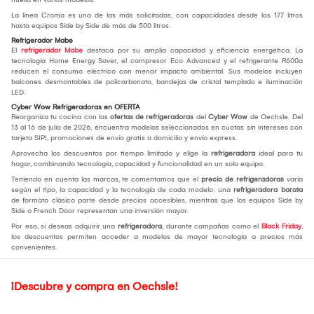
La línea Croma es una de las más solicitadas, con capacidades desde los 177 litros
hasta equipos Side by Side de más de 500 litros.
Refrigerador Mabe
El
refrigerador Mabe
destaca por su amplia capacidad y eficiencia energética. La
tecnología Home Energy Saver, el compresor Eco Advanced y el refrigerante R600a
reducen el consumo eléctrico con menor impacto ambiental. Sus modelos incluyen
balcones desmontables de policarbonato, bandejas de cristal templado e iluminación
LED.
Cyber Wow Refrigeradoras en OFERTA
Reorganiza tu cocina con las
ofertas de refrigeradoras
del
Cyber Wow
de Oechsle. Del
13 al 16 de julio de 2026, encuentra modelos seleccionados en cuotas sin intereses con
tarjeta SIP!, promociones de envío gratis a domicilio y envío express.
Aprovecha los descuentos por tiempo limitado y elige la
refrigeradora
ideal para tu
hogar, combinando tecnología, capacidad y funcionalidad en un solo equipo.
Teniendo en cuenta las marcas, te comentamos que el
precio de refrigeradoras
varía
según el tipo, la capacidad y la tecnología de cada modelo: una
refrigeradora barata
de formato clásico parte desde precios accesibles, mientras que los equipos Side by
Side o French Door representan una inversión mayor.
Por eso, si deseas adquirir una
refrigeradora
, durante campañas como el
Black Friday
,
los descuentos permiten acceder a modelos de mayor tecnología a precios más
convenientes.
¡Descubre y compra en Oechsle!