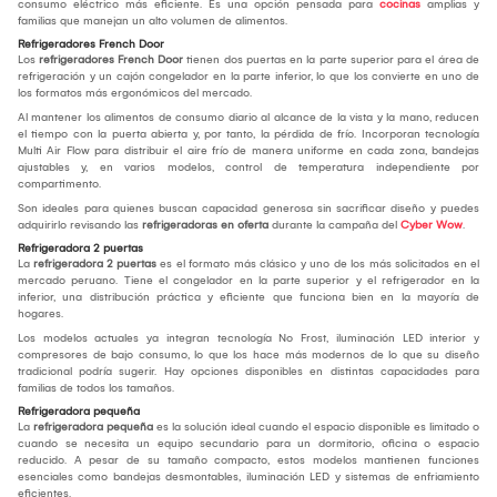
consumo eléctrico más eficiente. Es una opción pensada para
cocinas
amplias y
familias que manejan un alto volumen de alimentos.
Refrigeradores French Door
Los
refrigeradores French Door
tienen dos puertas en la parte superior para el área de
refrigeración y un cajón congelador en la parte inferior, lo que los convierte en uno de
los formatos más ergonómicos del mercado.
Al mantener los alimentos de consumo diario al alcance de la vista y la mano, reducen
el tiempo con la puerta abierta y, por tanto, la pérdida de frío. Incorporan tecnología
Multi Air Flow para distribuir el aire frío de manera uniforme en cada zona, bandejas
ajustables y, en varios modelos, control de temperatura independiente por
compartimento.
Son ideales para quienes buscan capacidad generosa sin sacrificar diseño y puedes
adquirirlo revisando las
refrigeradoras en oferta
durante la campaña del
Cyber Wow
.
Refrigeradora 2 puertas
La
refrigeradora 2 puertas
es el formato más clásico y uno de los más solicitados en el
mercado peruano. Tiene el congelador en la parte superior y el refrigerador en la
inferior, una distribución práctica y eficiente que funciona bien en la mayoría de
hogares.
Los modelos actuales ya integran tecnología No Frost, iluminación LED interior y
compresores de bajo consumo, lo que los hace más modernos de lo que su diseño
tradicional podría sugerir. Hay opciones disponibles en distintas capacidades para
familias de todos los tamaños.
Refrigeradora pequeña
La
refrigeradora pequeña
es la solución ideal cuando el espacio disponible es limitado o
cuando se necesita un equipo secundario para un dormitorio, oficina o espacio
reducido. A pesar de su tamaño compacto, estos modelos mantienen funciones
esenciales como bandejas desmontables, iluminación LED y sistemas de enfriamiento
eficientes.