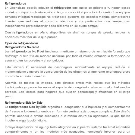
Refrigeradoras
En Oechsle.pe podrás adquirir el
refrigerador
que mejor se adapte a tu hogar, desde
modelos compactos hasta equipos de gran capacidad para toda la familia. Los equipos
actuales integran tecnología No Frost para olvidarte del deshielo manual, compresores
Inverter que reducen el consumo eléctrico y compartimentos con temperatura
independiente para conservar cada alimento en su punto óptimo.
Con
refrigeradoras en oferta
disponibles en distintos rangos de precio, renovar la
cocina es más fácil de lo que parece.
Tipos de refrigeradoras
Refrigeradoras No Frost
Las
refrigeradoras No Frost
funcionan mediante un sistema de ventilación forzada que
distribuye el aire frío de manera uniforme por todo el interior, evitando la formación de
escarcha en las paredes y el congelador.
Esto elimina la necesidad de descongelar manualmente el equipo, reduce el
mantenimiento y mejora la conservación de los alimentos al mantener una temperatura
constante en todo momento.
Además de facilitar la limpieza, este sistema enfría más rápido que los métodos
tradicionales y aprovecha mejor el espacio del congelador al no acumular hielo en las
paredes. Son ideales para hogares que buscan comodidad y eficiencia en el largo
plazo.
Refrigeradora Side by Side
La
refrigeradora Side by Side
organiza el congelador a la izquierda y el compartimento
de frescos a la derecha, ambos en formato vertical y de cuerpo completo. Este diseño
permite acceder a ambas secciones a la misma altura sin agacharse, lo que facilita
mucho la organización diaria.
Incluye dispensador de agua y hielo integrado en la puerta, sistema No Frost en ambos
compartimentos y, en los modelos más avanzados, tecnología Inverter para un