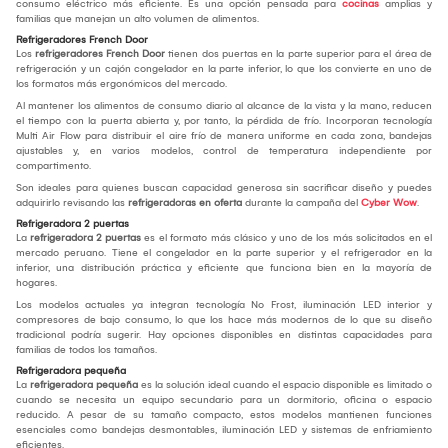
consumo eléctrico más eficiente. Es una opción pensada para
cocinas
amplias y
familias que manejan un alto volumen de alimentos.
Refrigeradores French Door
Los
refrigeradores French Door
tienen dos puertas en la parte superior para el área de
refrigeración y un cajón congelador en la parte inferior, lo que los convierte en uno de
los formatos más ergonómicos del mercado.
Al mantener los alimentos de consumo diario al alcance de la vista y la mano, reducen
el tiempo con la puerta abierta y, por tanto, la pérdida de frío. Incorporan tecnología
Multi Air Flow para distribuir el aire frío de manera uniforme en cada zona, bandejas
ajustables y, en varios modelos, control de temperatura independiente por
compartimento.
Son ideales para quienes buscan capacidad generosa sin sacrificar diseño y puedes
adquirirlo revisando las
refrigeradoras en oferta
durante la campaña del
Cyber Wow
.
Refrigeradora 2 puertas
La
refrigeradora 2 puertas
es el formato más clásico y uno de los más solicitados en el
mercado peruano. Tiene el congelador en la parte superior y el refrigerador en la
inferior, una distribución práctica y eficiente que funciona bien en la mayoría de
hogares.
Los modelos actuales ya integran tecnología No Frost, iluminación LED interior y
compresores de bajo consumo, lo que los hace más modernos de lo que su diseño
tradicional podría sugerir. Hay opciones disponibles en distintas capacidades para
familias de todos los tamaños.
Refrigeradora pequeña
La
refrigeradora pequeña
es la solución ideal cuando el espacio disponible es limitado o
cuando se necesita un equipo secundario para un dormitorio, oficina o espacio
reducido. A pesar de su tamaño compacto, estos modelos mantienen funciones
esenciales como bandejas desmontables, iluminación LED y sistemas de enfriamiento
eficientes.