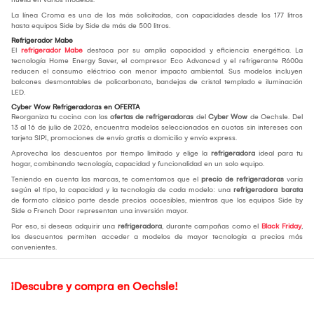
La línea Croma es una de las más solicitadas, con capacidades desde los 177 litros
hasta equipos Side by Side de más de 500 litros.
Refrigerador Mabe
El
refrigerador Mabe
destaca por su amplia capacidad y eficiencia energética. La
tecnología Home Energy Saver, el compresor Eco Advanced y el refrigerante R600a
reducen el consumo eléctrico con menor impacto ambiental. Sus modelos incluyen
balcones desmontables de policarbonato, bandejas de cristal templado e iluminación
LED.
Cyber Wow Refrigeradoras en OFERTA
Reorganiza tu cocina con las
ofertas de refrigeradoras
del
Cyber Wow
de Oechsle. Del
13 al 16 de julio de 2026, encuentra modelos seleccionados en cuotas sin intereses con
tarjeta SIP!, promociones de envío gratis a domicilio y envío express.
Aprovecha los descuentos por tiempo limitado y elige la
refrigeradora
ideal para tu
hogar, combinando tecnología, capacidad y funcionalidad en un solo equipo.
Teniendo en cuenta las marcas, te comentamos que el
precio de refrigeradoras
varía
según el tipo, la capacidad y la tecnología de cada modelo: una
refrigeradora barata
de formato clásico parte desde precios accesibles, mientras que los equipos Side by
Side o French Door representan una inversión mayor.
Por eso, si deseas adquirir una
refrigeradora
, durante campañas como el
Black Friday
,
los descuentos permiten acceder a modelos de mayor tecnología a precios más
convenientes.
¡Descubre y compra en Oechsle!