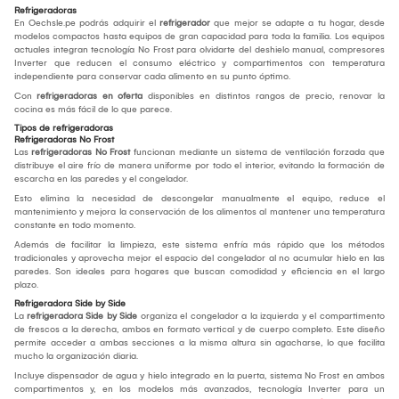
Refrigeradoras
En Oechsle.pe podrás adquirir el
refrigerador
que mejor se adapte a tu hogar, desde
modelos compactos hasta equipos de gran capacidad para toda la familia. Los equipos
actuales integran tecnología No Frost para olvidarte del deshielo manual, compresores
Inverter que reducen el consumo eléctrico y compartimentos con temperatura
independiente para conservar cada alimento en su punto óptimo.
Con
refrigeradoras en oferta
disponibles en distintos rangos de precio, renovar la
cocina es más fácil de lo que parece.
Tipos de refrigeradoras
Refrigeradoras No Frost
Las
refrigeradoras No Frost
funcionan mediante un sistema de ventilación forzada que
distribuye el aire frío de manera uniforme por todo el interior, evitando la formación de
escarcha en las paredes y el congelador.
Esto elimina la necesidad de descongelar manualmente el equipo, reduce el
mantenimiento y mejora la conservación de los alimentos al mantener una temperatura
constante en todo momento.
Además de facilitar la limpieza, este sistema enfría más rápido que los métodos
tradicionales y aprovecha mejor el espacio del congelador al no acumular hielo en las
paredes. Son ideales para hogares que buscan comodidad y eficiencia en el largo
plazo.
Refrigeradora Side by Side
La
refrigeradora Side by Side
organiza el congelador a la izquierda y el compartimento
de frescos a la derecha, ambos en formato vertical y de cuerpo completo. Este diseño
permite acceder a ambas secciones a la misma altura sin agacharse, lo que facilita
mucho la organización diaria.
Incluye dispensador de agua y hielo integrado en la puerta, sistema No Frost en ambos
compartimentos y, en los modelos más avanzados, tecnología Inverter para un