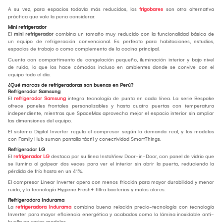
A su vez, para espacios todavía más reducidos, los
frigobares
son otra alternativa
práctica que vale la pena considerar.
Mini refrigerador
El
mini refrigerador
combina un tamaño muy reducido con la funcionalidad básica de
un equipo de refrigeración convencional. Es perfecto para habitaciones, estudios,
espacios de trabajo o como complemento de la cocina principal.
Cuenta con compartimento de congelación pequeño, iluminación interior y bajo nivel
de ruido, lo que los hace cómodos incluso en ambientes donde se convive con el
equipo todo el día.
¿Qué marcas de refrigeradoras son buenas en Perú?
Refrigerador Samsung
El
refrigerador Samsung
integra tecnología de punta en cada línea. La serie Bespoke
ofrece paneles frontales personalizables y hasta cuatro puertas con temperatura
independiente, mientras que SpaceMax aprovecha mejor el espacio interior sin ampliar
las dimensiones del equipo.
El sistema Digital Inverter regula el compresor según la demanda real, y los modelos
con Family Hub suman pantalla táctil y conectividad SmartThings.
Refrigerador LG
El
refrigerador LG
destaca por su línea InstaView Door-in-Door, con panel de vidrio que
se ilumina al golpear dos veces para ver el interior sin abrir la puerta, reduciendo la
pérdida de frío hasta en un 41%.
El compresor Linear Inverter opera con menos fricción para mayor durabilidad y menor
ruido, y la tecnología Hygiene Fresh+ filtra bacterias y malos olores.
Refrigeradora Indurama
La
refrigeradora Indurama
combina buena relación precio-tecnología con tecnología
Inverter para mayor eficiencia energética y acabados como la lámina inoxidable anti-
huella en varios modelos.