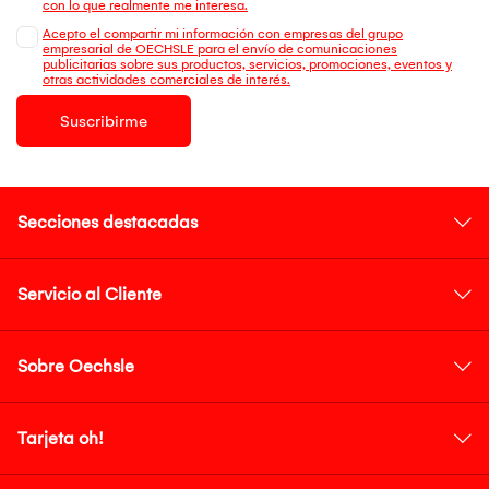
con lo que realmente me interesa.
Acepto el compartir mi información con empresas del grupo
empresarial de OECHSLE para el envío de comunicaciones
publicitarias sobre sus productos, servicios, promociones, eventos y
otras actividades comerciales de interés.
Suscribirme
Secciones destacadas
Servicio al Cliente
Sobre Oechsle
Tarjeta oh!