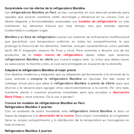
Sorpréndete con las ofertas de la refrigeradora Blackline
Las
refrigeradoras Blackline en Perú
se han convertido en una elección preferida para
aquellos que buscan combinar estilo, tecnología y eficiencia en su cocina. Con un
diseño elegante y funcionalidades avanzadas, sus
modelos de refrigeradoras
no solo
mantienen tus alimentos frescos por más tiempo, sino que también aportan
modernidad a cualquier hogar.
Blackline y su línea de refrigeradora
cuenta con sistemas de enfriamiento multifuncional
que garantizan una temperatura uniforme en todos los compartimentos, lo que
prolonga la frescura de tus alimentos. Además, incluyen características como pantalla
táctil, Wi-Fi integrado, sistema No Frost y otros. Para animarte a llevarte uno de los
productos de la
mejor marca de refrigeradora
, debes saber que tenemos
refrigeradores Blackline en oferta
por nuestra página web. Lo único que debes hacer
es seleccionar tu favorito y listo, el cual será entregado en la puerta de tu domicilio.
Adquiere la refrigeradora Blackline al mejor precio
Con diseños modernos y elegantes que se adaptarán perfectamente a la armonía de tu
casa, anímate a
comprar tu
refrigeradora Blackline
en Oechsle. Por ello, revisa el
catálogo virtual para que elijas la
refrigeradora Blackline a precio de infarto
para que
ahorres y te alcance para agregar otros electrodomésticos a tu carrito. Por otro lado,
mantente atento a nuestras próximas novedades para que accedas a
descuentos
Black Friday
u otros eventos. ¿Te lo vas a perder?
Conoce los modelos de refrigeradoras Blackline en Perú
Refrigeradora Blackline 2 puertas
Con un acabado de acero inoxidable, esta
refrigeradora marca Blackline
le dará un
toque de elegancia a la
decoración de tu cocina
. Para mayor comodidad, el congelador
tiene su propio compartimento y la distribución de la temperatura es homogénea en
todo el interior.
Refrigeradora Blackline 4 puertas