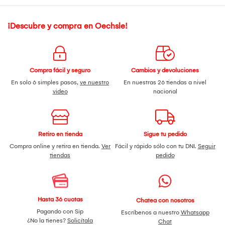
¡Descubre y compra en Oechsle!
Compra fácil y seguro
Cambios y devoluciones
En solo 6 simples pasos,
ve nuestro
En nuestras 26 tiendas a nivel
video
nacional
Retiro en tienda
Sigue tu pedido
Compra online y retira en tienda.
Ver
Fácil y rápido sólo con tu DNI.
Seguir
tiendas
pedido
Hasta 36 cuotas
Chatea con nosotros
Pagando con Sip
Escríbenos a nuestro
Whatsapp
¿No la tienes?
Solicítala
Chat