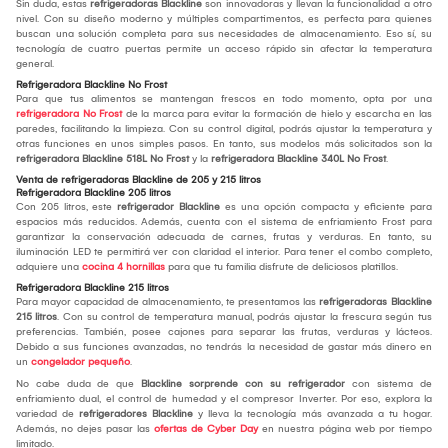
Sin duda, estas
refrigeradoras Blackline
son innovadoras y llevan la funcionalidad a otro
nivel. Con su diseño moderno y múltiples compartimentos, es perfecta para quienes
buscan una solución completa para sus necesidades de almacenamiento. Eso sí, su
tecnología de cuatro puertas permite un acceso rápido sin afectar la temperatura
general.
Refrigeradora Blackline No Frost
Para que tus alimentos se mantengan frescos en todo momento, opta por una
refrigeradora No Frost
de la marca para evitar la formación de hielo y escarcha en las
paredes, facilitando la limpieza. Con su control digital, podrás ajustar la temperatura y
otras funciones en unos simples pasos. En tanto, sus modelos más solicitados son la
refrigeradora Blackline 518L No Frost
y la
refrigeradora Blackline 340L No Frost
.
Venta de refrigeradoras Blackline de 205 y 215 litros
Refrigeradora Blackline 205 litros
Con 205 litros, este
refrigerador Blackline
es una opción compacta y eficiente para
espacios más reducidos. Además, cuenta con el sistema de enfriamiento Frost para
garantizar la conservación adecuada de carnes, frutas y verduras. En tanto, su
iluminación LED te permitirá ver con claridad el interior. Para tener el combo completo,
adquiere una
cocina 4 hornillas
para que tu familia disfrute de deliciosos platillos.
Refrigeradora Blackline 215 litros
Para mayor capacidad de almacenamiento, te presentamos las
refrigeradoras Blackline
215 litros
. Con su control de temperatura manual, podrás ajustar la frescura según tus
preferencias. También, posee cajones para separar las frutas, verduras y lácteos.
Debido a sus funciones avanzadas, no tendrás la necesidad de gastar más dinero en
un
congelador pequeño
.
No cabe duda de que
Blackline sorprende con su refrigerador
con sistema de
enfriamiento dual, el control de humedad y el compresor Inverter. Por eso, explora la
variedad de
refrigeradores Blackline
y lleva la tecnología más avanzada a tu hogar.
Además, no dejes pasar las
ofertas de Cyber Day
en nuestra página web por tiempo
limitado.