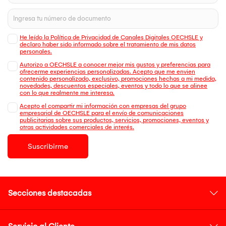
He leído la Política de Privacidad de Canales Digitales OECHSLE y
declaro haber sido informado sobre el tratamiento de mis datos
personales.
Autorizo a OECHSLE a conocer mejor mis gustos y preferencias para
ofrecerme experiencias personalizadas. Acepto que me envien
contenido personalizado, exclusivo, promociones hechas a mi medida,
novedades, descuentos especiales, eventos y todo lo que se alinee
con lo que realmente me interesa.
Acepto el compartir mi información con empresas del grupo
empresarial de OECHSLE para el envío de comunicaciones
publicitarias sobre sus productos, servicios, promociones, eventos y
otras actividades comerciales de interés.
Suscribirme
Secciones destacadas