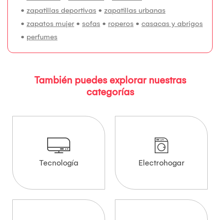
•
zapatillas deportivas
•
zapatillas urbanas
•
zapatos mujer
•
sofas
•
roperos
•
casacas y abrigos
•
perfumes
También puedes explorar nuestras
categorías
Tecnología
Electrohogar