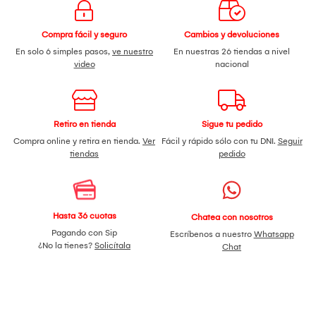
Compra fácil y seguro
Cambios y devoluciones
En solo 6 simples pasos,
ve nuestro
En nuestras 26 tiendas a nivel
video
nacional
Retiro en tienda
Sigue tu pedido
Compra online y retira en tienda.
Ver
Fácil y rápido sólo con tu DNI.
Seguir
tiendas
pedido
Hasta 36 cuotas
Chatea con nosotros
Pagando con Sip
Escríbenos a nuestro
Whatsapp
¿No la tienes?
Solicítala
Chat