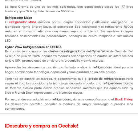
La línea Croma es una de las más solicitadas, con capacidades desde los 177 litros
hasta equipos Side by Side de más de 500 litros.
Refrigerador Mabe
El
refrigerador Mabe
destaca por su amplia capacidad y eficiencia energética. La
tecnología Home Energy Saver, el compresor Eco Advanced y el refrigerante R600a
reducen el consumo eléctrico con menor impacto ambiental. Sus modelos incluyen
balcones desmontables de policarbonato, bandejas de cristal templado e iluminación
LED.
Cyber Wow Refrigeradoras en OFERTA
Reorganiza tu cocina con las
ofertas de refrigeradoras
del
Cyber Wow
de Oechsle. Del
13 al 16 de julio de 2026, encuentra modelos seleccionados en cuotas sin intereses con
tarjeta SIP!, promociones de envío gratis a domicilio y envío express.
Aprovecha los descuentos por tiempo limitado y elige la
refrigeradora
ideal para tu
hogar, combinando tecnología, capacidad y funcionalidad en un solo equipo.
Teniendo en cuenta las marcas, te comentamos que el
precio de refrigeradoras
varía
según el tipo, la capacidad y la tecnología de cada modelo: una
refrigeradora barata
de formato clásico parte desde precios accesibles, mientras que los equipos Side by
Side o French Door representan una inversión mayor.
Por eso, si deseas adquirir una
refrigeradora
, durante campañas como el
Black Friday
,
los descuentos permiten acceder a modelos de mayor tecnología a precios más
convenientes.
¡Descubre y compra en Oechsle!