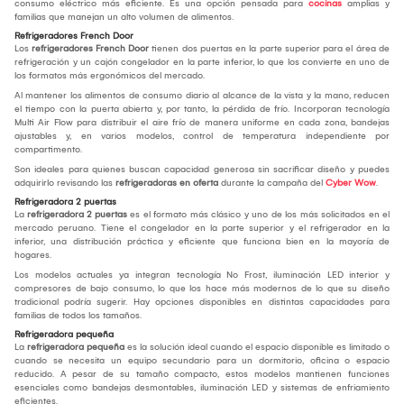
consumo eléctrico más eficiente. Es una opción pensada para
cocinas
amplias y
familias que manejan un alto volumen de alimentos.
Refrigeradores French Door
Los
refrigeradores French Door
tienen dos puertas en la parte superior para el área de
refrigeración y un cajón congelador en la parte inferior, lo que los convierte en uno de
los formatos más ergonómicos del mercado.
Al mantener los alimentos de consumo diario al alcance de la vista y la mano, reducen
el tiempo con la puerta abierta y, por tanto, la pérdida de frío. Incorporan tecnología
Multi Air Flow para distribuir el aire frío de manera uniforme en cada zona, bandejas
ajustables y, en varios modelos, control de temperatura independiente por
compartimento.
Son ideales para quienes buscan capacidad generosa sin sacrificar diseño y puedes
adquirirlo revisando las
refrigeradoras en oferta
durante la campaña del
Cyber Wow
.
Refrigeradora 2 puertas
La
refrigeradora 2 puertas
es el formato más clásico y uno de los más solicitados en el
mercado peruano. Tiene el congelador en la parte superior y el refrigerador en la
inferior, una distribución práctica y eficiente que funciona bien en la mayoría de
hogares.
Los modelos actuales ya integran tecnología No Frost, iluminación LED interior y
compresores de bajo consumo, lo que los hace más modernos de lo que su diseño
tradicional podría sugerir. Hay opciones disponibles en distintas capacidades para
familias de todos los tamaños.
Refrigeradora pequeña
La
refrigeradora pequeña
es la solución ideal cuando el espacio disponible es limitado o
cuando se necesita un equipo secundario para un dormitorio, oficina o espacio
reducido. A pesar de su tamaño compacto, estos modelos mantienen funciones
esenciales como bandejas desmontables, iluminación LED y sistemas de enfriamiento
eficientes.