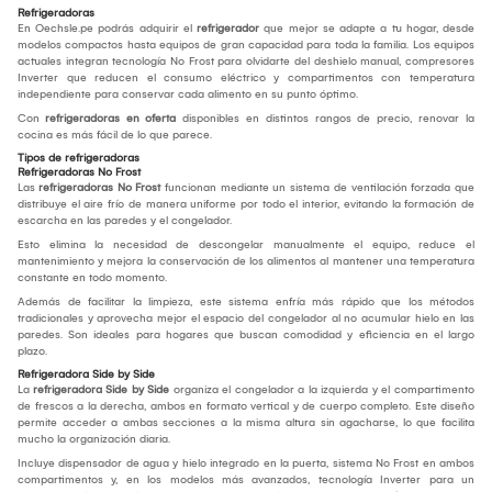
Refrigeradoras
En Oechsle.pe podrás adquirir el
refrigerador
que mejor se adapte a tu hogar, desde
modelos compactos hasta equipos de gran capacidad para toda la familia. Los equipos
actuales integran tecnología No Frost para olvidarte del deshielo manual, compresores
Inverter que reducen el consumo eléctrico y compartimentos con temperatura
independiente para conservar cada alimento en su punto óptimo.
Con
refrigeradoras en oferta
disponibles en distintos rangos de precio, renovar la
cocina es más fácil de lo que parece.
Tipos de refrigeradoras
Refrigeradoras No Frost
Las
refrigeradoras No Frost
funcionan mediante un sistema de ventilación forzada que
distribuye el aire frío de manera uniforme por todo el interior, evitando la formación de
escarcha en las paredes y el congelador.
Esto elimina la necesidad de descongelar manualmente el equipo, reduce el
mantenimiento y mejora la conservación de los alimentos al mantener una temperatura
constante en todo momento.
Además de facilitar la limpieza, este sistema enfría más rápido que los métodos
tradicionales y aprovecha mejor el espacio del congelador al no acumular hielo en las
paredes. Son ideales para hogares que buscan comodidad y eficiencia en el largo
plazo.
Refrigeradora Side by Side
La
refrigeradora Side by Side
organiza el congelador a la izquierda y el compartimento
de frescos a la derecha, ambos en formato vertical y de cuerpo completo. Este diseño
permite acceder a ambas secciones a la misma altura sin agacharse, lo que facilita
mucho la organización diaria.
Incluye dispensador de agua y hielo integrado en la puerta, sistema No Frost en ambos
compartimentos y, en los modelos más avanzados, tecnología Inverter para un