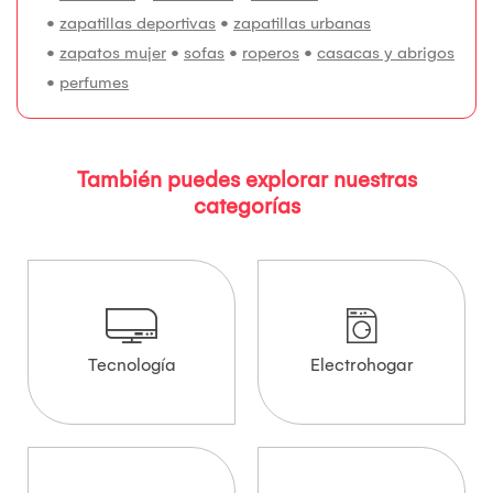
•
zapatillas deportivas
•
zapatillas urbanas
•
zapatos mujer
•
sofas
•
roperos
•
casacas y abrigos
•
perfumes
También puedes explorar nuestras
categorías
Tecnología
Electrohogar