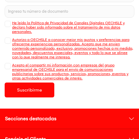
He leído la Política de Privacidad de Canales Digitales OECHSLE y
declaro haber sido informado sobre el tratamiento de mis datos
personales.
Autorizo a OECHSLE a conocer mejor mis gustos y preferencias para
ofrecerme experiencias personalizadas. Acepto que me envien
contenido personalizado, exclusivo, promociones hechas a mi medida,
novedades, descuentos especiales, eventos y todo lo que se alinee
con lo que realmente me interesa.
Acepto el compartir mi información con empresas del grupo
empresarial de OECHSLE para el envío de comunicaciones
publicitarias sobre sus productos, servicios, promociones, eventos y
otras actividades comerciales de interés.
Suscribirme
Secciones destacadas