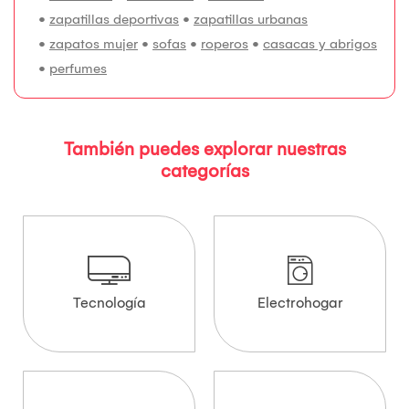
•
zapatillas deportivas
•
zapatillas urbanas
•
zapatos mujer
•
sofas
•
roperos
•
casacas y abrigos
•
perfumes
También puedes explorar nuestras
categorías
Tecnología
Electrohogar