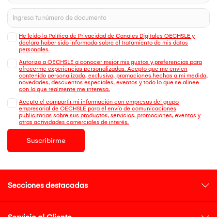
He leído la Política de Privacidad de Canales Digitales OECHSLE y
declaro haber sido informado sobre el tratamiento de mis datos
personales.
Autorizo a OECHSLE a conocer mejor mis gustos y preferencias para
ofrecerme experiencias personalizadas. Acepto que me envien
contenido personalizado, exclusivo, promociones hechas a mi medida,
novedades, descuentos especiales, eventos y todo lo que se alinee
con lo que realmente me interesa.
Acepto el compartir mi información con empresas del grupo
empresarial de OECHSLE para el envío de comunicaciones
publicitarias sobre sus productos, servicios, promociones, eventos y
otras actividades comerciales de interés.
Suscribirme
Secciones destacadas