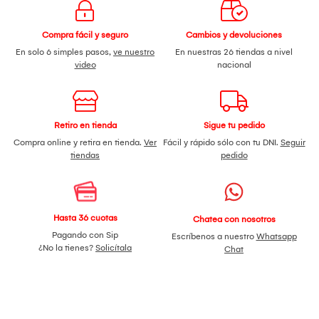
Compra fácil y seguro
Cambios y devoluciones
En solo 6 simples pasos,
ve nuestro
En nuestras 26 tiendas a nivel
video
nacional
Retiro en tienda
Sigue tu pedido
Compra online y retira en tienda.
Ver
Fácil y rápido sólo con tu DNI.
Seguir
tiendas
pedido
Hasta 36 cuotas
Chatea con nosotros
Pagando con Sip
Escríbenos a nuestro
Whatsapp
¿No la tienes?
Solicítala
Chat