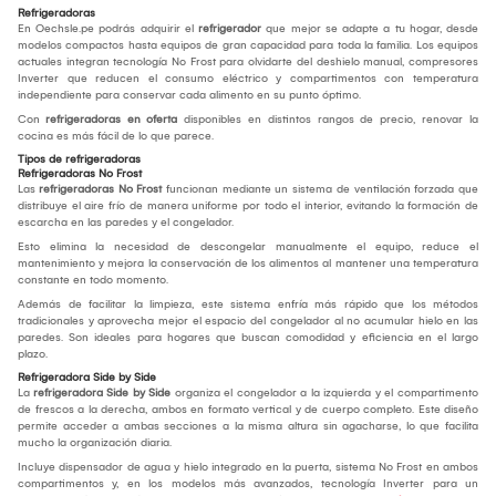
Refrigeradoras
En Oechsle.pe podrás adquirir el
refrigerador
que mejor se adapte a tu hogar, desde
modelos compactos hasta equipos de gran capacidad para toda la familia. Los equipos
actuales integran tecnología No Frost para olvidarte del deshielo manual, compresores
Inverter que reducen el consumo eléctrico y compartimentos con temperatura
independiente para conservar cada alimento en su punto óptimo.
Con
refrigeradoras en oferta
disponibles en distintos rangos de precio, renovar la
cocina es más fácil de lo que parece.
Tipos de refrigeradoras
Refrigeradoras No Frost
Las
refrigeradoras No Frost
funcionan mediante un sistema de ventilación forzada que
distribuye el aire frío de manera uniforme por todo el interior, evitando la formación de
escarcha en las paredes y el congelador.
Esto elimina la necesidad de descongelar manualmente el equipo, reduce el
mantenimiento y mejora la conservación de los alimentos al mantener una temperatura
constante en todo momento.
Además de facilitar la limpieza, este sistema enfría más rápido que los métodos
tradicionales y aprovecha mejor el espacio del congelador al no acumular hielo en las
paredes. Son ideales para hogares que buscan comodidad y eficiencia en el largo
plazo.
Refrigeradora Side by Side
La
refrigeradora Side by Side
organiza el congelador a la izquierda y el compartimento
de frescos a la derecha, ambos en formato vertical y de cuerpo completo. Este diseño
permite acceder a ambas secciones a la misma altura sin agacharse, lo que facilita
mucho la organización diaria.
Incluye dispensador de agua y hielo integrado en la puerta, sistema No Frost en ambos
compartimentos y, en los modelos más avanzados, tecnología Inverter para un