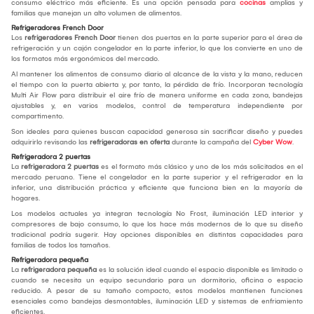
consumo eléctrico más eficiente. Es una opción pensada para
cocinas
amplias y
familias que manejan un alto volumen de alimentos.
Refrigeradores French Door
Los
refrigeradores French Door
tienen dos puertas en la parte superior para el área de
refrigeración y un cajón congelador en la parte inferior, lo que los convierte en uno de
los formatos más ergonómicos del mercado.
Al mantener los alimentos de consumo diario al alcance de la vista y la mano, reducen
el tiempo con la puerta abierta y, por tanto, la pérdida de frío. Incorporan tecnología
Multi Air Flow para distribuir el aire frío de manera uniforme en cada zona, bandejas
ajustables y, en varios modelos, control de temperatura independiente por
compartimento.
Son ideales para quienes buscan capacidad generosa sin sacrificar diseño y puedes
adquirirlo revisando las
refrigeradoras en oferta
durante la campaña del
Cyber Wow
.
Refrigeradora 2 puertas
La
refrigeradora 2 puertas
es el formato más clásico y uno de los más solicitados en el
mercado peruano. Tiene el congelador en la parte superior y el refrigerador en la
inferior, una distribución práctica y eficiente que funciona bien en la mayoría de
hogares.
Los modelos actuales ya integran tecnología No Frost, iluminación LED interior y
compresores de bajo consumo, lo que los hace más modernos de lo que su diseño
tradicional podría sugerir. Hay opciones disponibles en distintas capacidades para
familias de todos los tamaños.
Refrigeradora pequeña
La
refrigeradora pequeña
es la solución ideal cuando el espacio disponible es limitado o
cuando se necesita un equipo secundario para un dormitorio, oficina o espacio
reducido. A pesar de su tamaño compacto, estos modelos mantienen funciones
esenciales como bandejas desmontables, iluminación LED y sistemas de enfriamiento
eficientes.