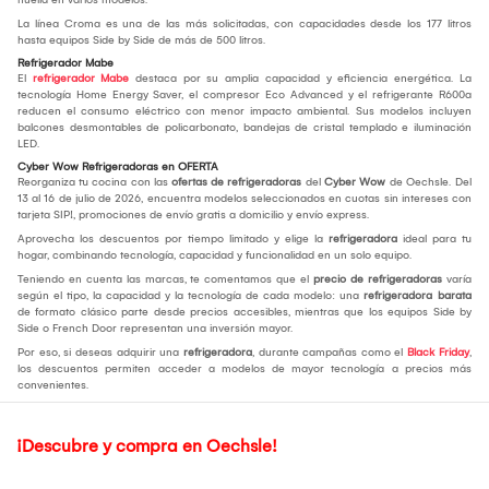
La línea Croma es una de las más solicitadas, con capacidades desde los 177 litros
hasta equipos Side by Side de más de 500 litros.
Refrigerador Mabe
El
refrigerador Mabe
destaca por su amplia capacidad y eficiencia energética. La
tecnología Home Energy Saver, el compresor Eco Advanced y el refrigerante R600a
reducen el consumo eléctrico con menor impacto ambiental. Sus modelos incluyen
balcones desmontables de policarbonato, bandejas de cristal templado e iluminación
LED.
Cyber Wow Refrigeradoras en OFERTA
Reorganiza tu cocina con las
ofertas de refrigeradoras
del
Cyber Wow
de Oechsle. Del
13 al 16 de julio de 2026, encuentra modelos seleccionados en cuotas sin intereses con
tarjeta SIP!, promociones de envío gratis a domicilio y envío express.
Aprovecha los descuentos por tiempo limitado y elige la
refrigeradora
ideal para tu
hogar, combinando tecnología, capacidad y funcionalidad en un solo equipo.
Teniendo en cuenta las marcas, te comentamos que el
precio de refrigeradoras
varía
según el tipo, la capacidad y la tecnología de cada modelo: una
refrigeradora barata
de formato clásico parte desde precios accesibles, mientras que los equipos Side by
Side o French Door representan una inversión mayor.
Por eso, si deseas adquirir una
refrigeradora
, durante campañas como el
Black Friday
,
los descuentos permiten acceder a modelos de mayor tecnología a precios más
convenientes.
¡Descubre y compra en Oechsle!