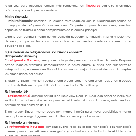
A su vez, para espacios todavía más reducidos, los
frigobares
son otra alternativa
práctica que vale la pena considerar.
Mini refrigerador
El
mini refrigerador
combina un tamaño muy reducido con la funcionalidad básica de
un equipo de refrigeración convencional. Es perfecto para habitaciones, estudios,
espacios de trabajo o como complemento de la cocina principal.
Cuenta con compartimento de congelación pequeño, iluminación interior y bajo nivel
de ruido, lo que los hace cómodos incluso en ambientes donde se convive con el
equipo todo el día.
¿Qué marcas de refrigeradoras son buenas en Perú?
Refrigerador Samsung
El
refrigerador Samsung
integra tecnología de punta en cada línea. La serie Bespoke
ofrece paneles frontales personalizables y hasta cuatro puertas con temperatura
independiente, mientras que SpaceMax aprovecha mejor el espacio interior sin ampliar
las dimensiones del equipo.
El sistema Digital Inverter regula el compresor según la demanda real, y los modelos
con Family Hub suman pantalla táctil y conectividad SmartThings.
Refrigerador LG
El
refrigerador LG
destaca por su línea InstaView Door-in-Door, con panel de vidrio que
se ilumina al golpear dos veces para ver el interior sin abrir la puerta, reduciendo la
pérdida de frío hasta en un 41%.
El compresor Linear Inverter opera con menos fricción para mayor durabilidad y menor
ruido, y la tecnología Hygiene Fresh+ filtra bacterias y malos olores.
Refrigeradora Indurama
La
refrigeradora Indurama
combina buena relación precio-tecnología con tecnología
Inverter para mayor eficiencia energética y acabados como la lámina inoxidable anti-
huella en varios modelos.