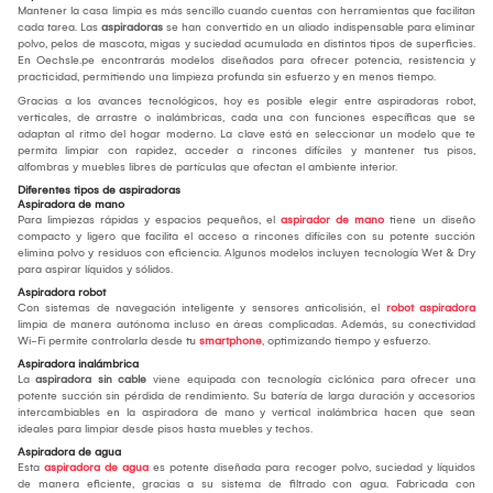
Mantener la casa limpia es más sencillo cuando cuentas con herramientas que facilitan
cada tarea. Las
aspiradoras
se han convertido en un aliado indispensable para eliminar
polvo, pelos de mascota, migas y suciedad acumulada en distintos tipos de superficies.
En Oechsle.pe encontrarás modelos diseñados para ofrecer potencia, resistencia y
practicidad, permitiendo una limpieza profunda sin esfuerzo y en menos tiempo.
Gracias a los avances tecnológicos, hoy es posible elegir entre aspiradoras robot,
verticales, de arrastre o inalámbricas, cada una con funciones específicas que se
adaptan al ritmo del hogar moderno. La clave está en seleccionar un modelo que te
permita limpiar con rapidez, acceder a rincones difíciles y mantener tus pisos,
alfombras y muebles libres de partículas que afectan el ambiente interior.
Diferentes tipos de aspiradoras
Aspiradora de mano
Para limpiezas rápidas y espacios pequeños, el
aspirador de mano
tiene un diseño
compacto y ligero que facilita el acceso a rincones difíciles con su potente succión
elimina polvo y residuos con eficiencia. Algunos modelos incluyen tecnología Wet & Dry
para aspirar líquidos y sólidos.
Aspiradora robot
Con sistemas de navegación inteligente y sensores anticolisión, el
robot aspiradora
limpia de manera autónoma incluso en áreas complicadas. Además, su conectividad
Wi-Fi permite controlarla desde tu
smartphone
, optimizando tiempo y esfuerzo.
Aspiradora inalámbrica
La
aspiradora sin cable
viene equipada con tecnología ciclónica para ofrecer una
potente succión sin pérdida de rendimiento. Su batería de larga duración y accesorios
intercambiables en la aspiradora de mano y vertical inalámbrica hacen que sean
ideales para limpiar desde pisos hasta muebles y techos.
Aspiradora de agua
Esta
aspiradora de agua
es potente diseñada para recoger polvo, suciedad y líquidos
de manera eficiente, gracias a su sistema de filtrado con agua. Fabricada con