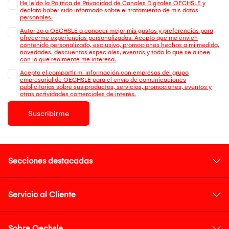
He leído la Política de Privacidad de Canales Digitales OECHSLE y
declaro haber sido informado sobre el tratamiento de mis datos
personales.
Autorizo a OECHSLE a conocer mejor mis gustos y preferencias para
ofrecerme experiencias personalizadas. Acepto que me envien
contenido personalizado, exclusivo, promociones hechas a mi medida,
novedades, descuentos especiales, eventos y todo lo que se alinee
con lo que realmente me interesa.
Acepto el compartir mi información con empresas del grupo
empresarial de OECHSLE para el envío de comunicaciones
publicitarias sobre sus productos, servicios, promociones, eventos y
otras actividades comerciales de interés.
Suscribirme
Secciones destacadas
Servicio al Cliente
Sobre Oechsle