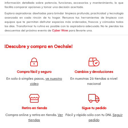
información detallada sobre potencia, funciones, accesorios y mantenimiento, lo que
facilita comparar opciones y tomar una decisión acertada.
Explora aspiradoras diseñadas para brindar limpieza profunda, practicidad y tecnología
avanzada en cada rincón de tu hogar. Renueva tus herramientas de limpieza con
equipos que te permitan disfrutar espacios más ordenados, frescos y cómodos todos
los días. Transformar tu rutina es posible con la aspiradora adecuada. No te pierdas los
descuentos del próximo evento de
Cyber Wow
para llevarte una.
¡Descubre y compra en Oechsle!
Compra fácil y seguro
Cambios y devoluciones
En solo 6 simples pasos,
ve nuestro
En nuestras 26 tiendas a nivel
video
nacional
Retiro en tienda
Sigue tu pedido
Compra online y retira en tienda.
Ver
Fácil y rápido sólo con tu DNI.
Seguir
tiendas
pedido