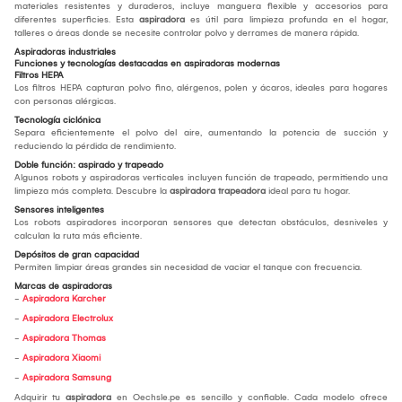
materiales resistentes y duraderos, incluye manguera flexible y accesorios para
diferentes superficies. Esta
aspiradora
es útil para limpieza profunda en el hogar,
talleres o áreas donde se necesite controlar polvo y derrames de manera rápida.
Aspiradoras industriales
Funciones y tecnologías destacadas en aspiradoras modernas
Filtros HEPA
Los filtros HEPA capturan polvo fino, alérgenos, polen y ácaros, ideales para hogares
con personas alérgicas.
Tecnología ciclónica
Separa eficientemente el polvo del aire, aumentando la potencia de succión y
reduciendo la pérdida de rendimiento.
Doble función: aspirado y trapeado
Algunos robots y aspiradoras verticales incluyen función de trapeado, permitiendo una
limpieza más completa. Descubre la
aspiradora trapeadora
ideal para tu hogar.
Sensores inteligentes
Los robots aspiradores incorporan sensores que detectan obstáculos, desniveles y
calculan la ruta más eficiente.
Depósitos de gran capacidad
Permiten limpiar áreas grandes sin necesidad de vaciar el tanque con frecuencia.
Marcas de aspiradoras
-
Aspiradora Karcher
-
Aspiradora Electrolux
-
Aspiradora Thomas
-
Aspiradora Xiaomi
-
Aspiradora Samsung
Adquirir tu
aspiradora
en Oechsle.pe es sencillo y confiable. Cada modelo ofrece