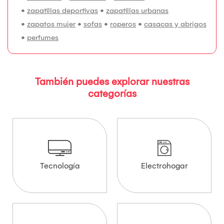
•
zapatillas deportivas
•
zapatillas urbanas
•
zapatos mujer
•
sofas
•
roperos
•
casacas y abrigos
•
perfumes
También puedes explorar nuestras
categorías
Tecnología
Electrohogar