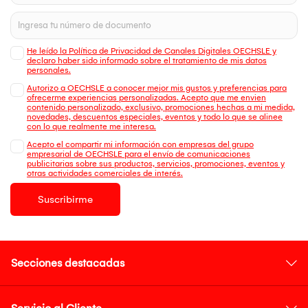
He leído la Política de Privacidad de Canales Digitales OECHSLE y
declaro haber sido informado sobre el tratamiento de mis datos
personales.
Autorizo a OECHSLE a conocer mejor mis gustos y preferencias para
ofrecerme experiencias personalizadas. Acepto que me envien
contenido personalizado, exclusivo, promociones hechas a mi medida,
novedades, descuentos especiales, eventos y todo lo que se alinee
con lo que realmente me interesa.
Acepto el compartir mi información con empresas del grupo
empresarial de OECHSLE para el envío de comunicaciones
publicitarias sobre sus productos, servicios, promociones, eventos y
otras actividades comerciales de interés.
Suscribirme
Secciones destacadas