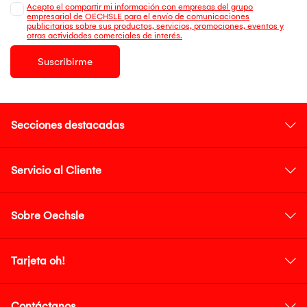
Acepto el compartir mi información con empresas del grupo
empresarial de OECHSLE para el envío de comunicaciones
publicitarias sobre sus productos, servicios, promociones, eventos y
otras actividades comerciales de interés.
Suscribirme
Secciones destacadas
Servicio al Cliente
Sobre Oechsle
Tarjeta oh!
Contáctanos