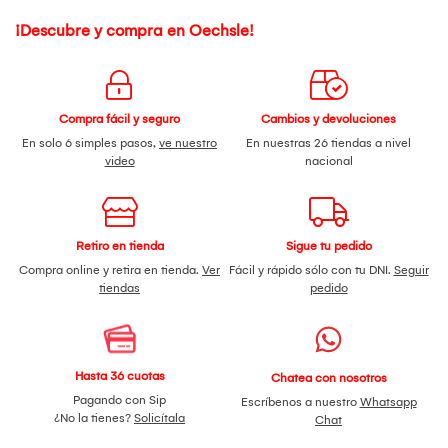
¡Descubre y compra en Oechsle!
Compra fácil y seguro
Cambios y devoluciones
En solo 6 simples pasos,
ve nuestro
En nuestras 26 tiendas a nivel
video
nacional
Retiro en tienda
Sigue tu pedido
Compra online y retira en tienda.
Ver
Fácil y rápido sólo con tu DNI.
Seguir
tiendas
pedido
Hasta 36 cuotas
Chatea con nosotros
Pagando con Sip
Escríbenos a nuestro
Whatsapp
¿No la tienes?
Solicítala
Chat