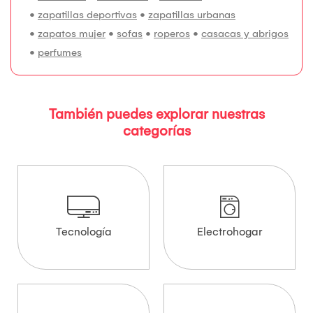
•
zapatillas deportivas
•
zapatillas urbanas
•
zapatos mujer
•
sofas
•
roperos
•
casacas y abrigos
•
perfumes
También puedes explorar nuestras
categorías
Tecnología
Electrohogar