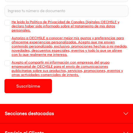
He leído la Política de Privacidad de Canales Digitales OECHSLE y
declaro haber sido informado sobre el tratamiento de mis datos
personales.
Autorizo a OECHSLE a conocer mejor mis gustos y preferencias para
ofrecerme experiencias personalizadas. Acepto que me envien
contenido personalizado, exclusivo, promociones hechas a mi medida,
novedades, descuentos especiales, eventos y todo lo que se alinee
con lo que realmente me interesa.
Acepto el compartir mi información con empresas del grupo
empresarial de OECHSLE para el envío de comunicaciones
publicitarias sobre sus productos, servicios, promociones, eventos y
otras actividades comerciales de interés.
Suscribirme
Secciones destacadas