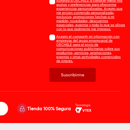
Autorizo a OECHSLE a conocer mejor mis
gustos y preferencias para ofrecerme
experiencias personalizadas. Acepto que
me envien contenido personalizado,
exclusivo, promociones hechas a mi
medida, novedades, descuentos
especiales, eventos y todo lo que se alinee
con lo que realmente me interesa.
Acepto el compartir mi información con
empresas del grupo empresarial de
OECHSLE para el envío de
comunicaciones publicitarias sobre sus
productos, servicios, promociones,
eventos y otras actividades comerciales
de interés.
Suscribirme
Tienda 100% Segura