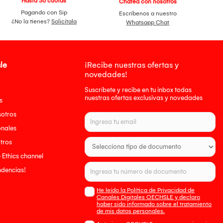
Hasta 36 cuotas
Chatea con nosotros
Pagando con Sip
Escríbenos a nuestro
¿No la tienes?
Solicítala
Whatsapp Chat
le
¡Recibe nuestras ofertas y
novedades!
Suscríbete y recibe en tu inbox todas
nuestras ofertas exclusivas y novedades
s
sotros
onales
tros
- Ethics channel
endencias!
He leído la Política de Privacidad de
Canales Digitales OECHSLE y declaro
haber sido informado sobre el tratamiento
de mis datos personales.