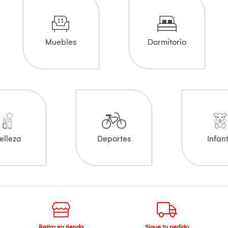
Muebles
Dormitorio
elleza
Deportes
Infant
Retiro en tienda
Sigue tu pedido