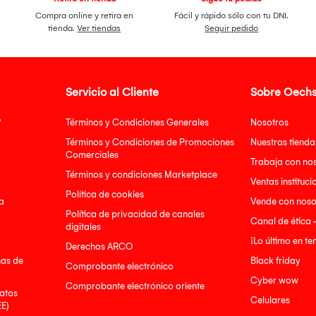
Compra online y retira en
Fácil y rápido sólo con tu DNI.
tienda.
Ver tiendas
Seguir pedido
Servicio al Cliente
Sobre Oechs
?
Términos y Condiciones Generales
Nosotros
Términos y Condiciones de Promociones
Nuestras tienda
Comerciales
Trabaja con no
Términos y condiciones Marketplace
Ventas instituci
Política de cookies
a
Vende con noso
Política de privacidad de canales
Canal de ética 
digitales
¡Lo último en t
Derechos ARCO
nas de
Black friday
Comprobante electrónico
Cyber wow
Comprobante electrónico oriente
atos
Celulares
EE)