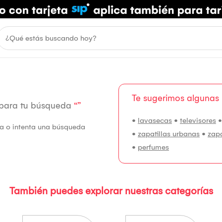
Te sugerimos algunas
 para tu búsqueda
“”
•
lavasecas
•
televisores
fía o intenta una búsqueda
•
zapatillas urbanas
•
zap
•
perfumes
También puedes explorar nuestras categorías