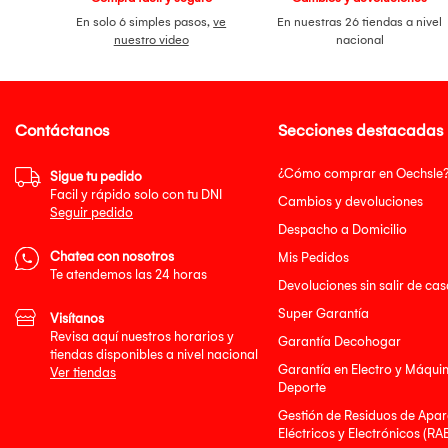
En solo 6 simples pasos,
ve
En nuestras 26 tiendas a nivel
nuestro video
nacional
Contáctanos
Secciones destacadas
¿Cómo comprar en Oechsle
Sigue tu pedido
Facil y rápido solo con tu DNI
Cambios y devoluciones
Seguir pedido
Despacho a Domicilio
Chatea con nosotros
Mis Pedidos
Te atendemos las 24 horas
Devoluciones sin salir de cas
Super Garantía
Visítanos
Revisa aquí nuestros horarios y
Garantía Decohogar
tiendas disponibles a nivel nacional
Garantía en Electro y Máqui
Ver tiendas
Deporte
Gestión de Residuos de Apar
Eléctricos y Electrónicos (RA