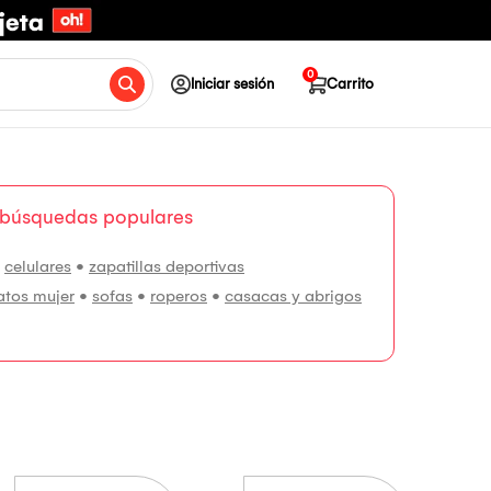
0
Iniciar sesión
Carrito
 búsquedas populares
•
celulares
•
zapatillas deportivas
atos mujer
•
sofas
•
roperos
•
casacas y abrigos