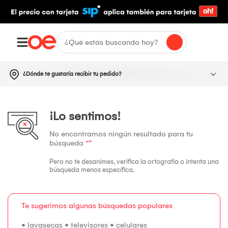
¿Dónde te gustaría recibir tu pedido?
¡Lo sentimos!
No encontramos ningún resultado para tu
búsqueda
“”
Pero no te desanimes, verifica la ortografía o intenta una
búsqueda menos específica.
Te sugerimos algunas búsquedas populares
•
lavasecas
•
televisores
•
celulares