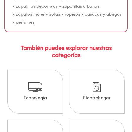
•
zapatillas deportivas
•
zapatillas urbanas
•
zapatos mujer
•
sofas
•
roperos
•
casacas y abrigos
•
perfumes
También puedes explorar nuestras
categorías
Tecnología
Electrohogar