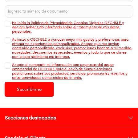
He leído la Política de Privacidad de Canales Digitales OECHSLE y
declaro haber sido informado sobre el tratamiento de mis datos
personales.
Autorizo a OECHSLE a conocer mejor mis gustos y preferencias para
ofrecerme experiencias personalizadas. Acepto que me envien
contenido personalizado, exclusivo, promociones hechas a mi medida,
novedades, descuentos especiales, eventos y todo lo que se alinee
con lo que realmente me interesa.
Acepto el compartir mi información con empresas del grupo
empresarial de OECHSLE para el envío de comunicaciones
publicitarias sobre sus productos, servicios, promociones, eventos y
otras actividades comerciales de interés.
Suscribirme
Secciones destacadas