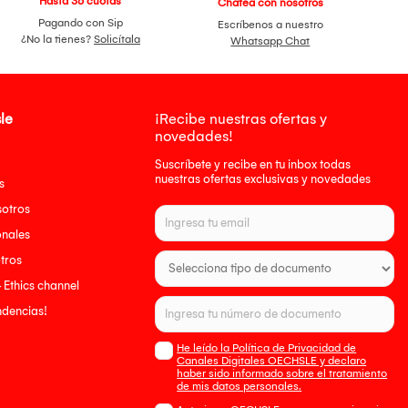
Hasta 36 cuotas
Chatea con nosotros
Pagando con Sip
Escríbenos a nuestro
¿No la tienes?
Solicítala
Whatsapp Chat
le
¡Recibe nuestras ofertas y
novedades!
Suscríbete y recibe en tu inbox todas
nuestras ofertas exclusivas y novedades
s
sotros
onales
tros
- Ethics channel
endencias!
He leído la Política de Privacidad de
Canales Digitales OECHSLE y declaro
haber sido informado sobre el tratamiento
de mis datos personales.