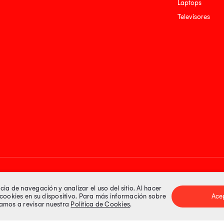
Laptops
Televisores
Medios de pago
a de navegación y analizar el uso del sitio. Al hacer
e cookies en su dispositivo. Para más información sobre
Ace
itamos a revisar nuestra
Política de Cookies
.