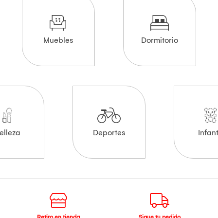
Muebles
Dormitorio
elleza
Deportes
Infant
Retiro en tienda
Sigue tu pedido