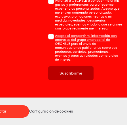
Autorizo a OECHSLE a conocer mejor mis
gustos y preferencias para ofrecerme
experiencias personalizadas. Acepto que
me envien contenido personalizado,
exclusivo, promociones hechas a mi
medida, novedades, descuentos
especiales, eventos y todo lo que se alinee
con lo que realmente me interesa.
Acepto el compartir mi información con
empresas del grupo empresarial de
OECHSLE para el envío de
comunicaciones publicitarias sobre sus
productos, servicios, promociones,
eventos y otras actividades comerciales
de interés.
Suscribirme
Tienda 100% Segura
ptar
Configuración de cookies