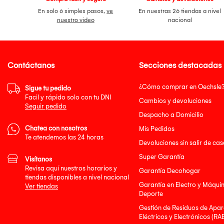
En solo 6 simples pasos,
ve
En nuestras 26 tiendas a nivel
nuestro video
nacional
Contáctanos
Secciones destacadas
¿Cómo comprar en Oechsle
Sigue tu pedido
Facil y rápido solo con tu DNI
Cambios y devoluciones
Seguir pedido
Despacho a Domicilio
Chatea con nosotros
Mis Pedidos
Te atendemos las 24 horas
Devoluciones sin salir de cas
Super Garantía
Visítanos
Revisa aquí nuestros horarios y
Garantía Decohogar
tiendas disponibles a nivel nacional
Garantía en Electro y Máqui
Ver tiendas
Deporte
Gestión de Residuos de Apar
Eléctricos y Electrónicos (RA