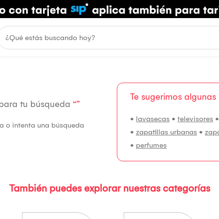
Te sugerimos algunas
 para tu búsqueda
“”
•
lavasecas
•
televisores
fía o intenta una búsqueda
•
zapatillas urbanas
•
zap
•
perfumes
También puedes explorar nuestras categorías