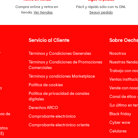
Compra online y retira en
Fácil y rápido sólo con tu DNI.
tienda.
Ver tiendas
Seguir pedido
Servicio al Cliente
Sobre Oechs
?
Términos y Condiciones Generales
Nosotros
Términos y Condiciones de Promociones
Nuestras tienda
Comerciales
Trabaja con no
Términos y condiciones Marketplace
Ventas instituci
Política de cookies
a
Vende con noso
Política de privacidad de canales
Canal de ética 
digitales
¡Lo último en t
Derechos ARCO
nas de
Black friday
Comprobante electrónico
Cyber wow
Comprobante electrónico oriente
atos
Celulares
EE)