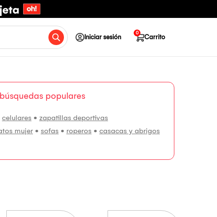
0
Iniciar sesión
Carrito
 búsquedas populares
•
celulares
•
zapatillas deportivas
atos mujer
•
sofas
•
roperos
•
casacas y abrigos