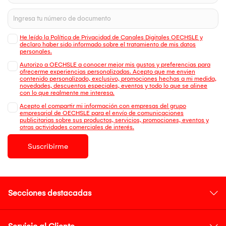
He leído la Política de Privacidad de Canales Digitales OECHSLE y
declaro haber sido informado sobre el tratamiento de mis datos
personales.
Autorizo a OECHSLE a conocer mejor mis gustos y preferencias para
ofrecerme experiencias personalizadas. Acepto que me envien
contenido personalizado, exclusivo, promociones hechas a mi medida,
novedades, descuentos especiales, eventos y todo lo que se alinee
con lo que realmente me interesa.
Acepto el compartir mi información con empresas del grupo
empresarial de OECHSLE para el envío de comunicaciones
publicitarias sobre sus productos, servicios, promociones, eventos y
otras actividades comerciales de interés.
Suscribirme
Secciones destacadas