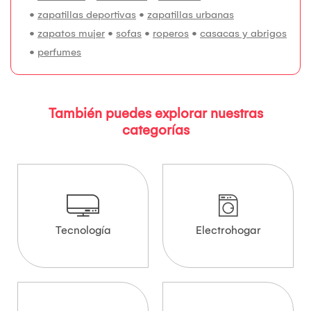
•
zapatillas deportivas
•
zapatillas urbanas
•
zapatos mujer
•
sofas
•
roperos
•
casacas y abrigos
•
perfumes
También puedes explorar nuestras
categorías
Tecnología
Electrohogar