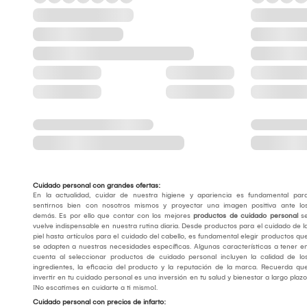
Cuidado personal con grandes ofertas:
En la actualidad, cuidar de nuestra higiene y apariencia es fundamental par
sentirnos bien con nosotros mismos y proyectar una imagen positiva ante lo
demás. Es por ello que contar con los mejores
productos de cuidado personal
s
vuelve indispensable en nuestra rutina diaria. Desde productos para el cuidado de l
piel hasta artículos para el cuidado del cabello, es fundamental elegir productos qu
se adapten a nuestras necesidades específicas. Algunas características a tener e
cuenta al seleccionar productos de cuidado personal incluyen la calidad de lo
ingredientes, la eficacia del producto y la reputación de la marca. Recuerda qu
invertir en tu cuidado personal es una inversión en tu salud y bienestar a largo plazo
¡No escatimes en cuidarte a ti mismo!.
Cuidado personal con precios de infarto: