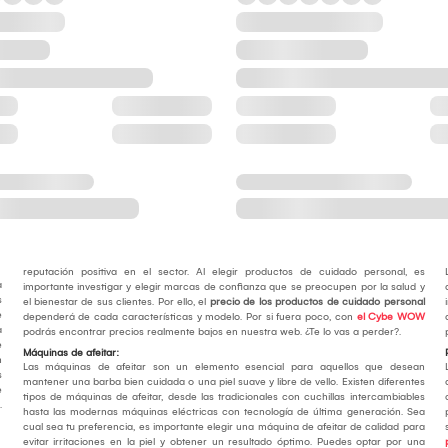
reputación positiva en el sector. Al elegir productos de cuidado personal, es
a
importante investigar y elegir marcas de confianza que se preocupen por la salud y
s
el bienestar de sus clientes. Por ello, el
precio de los productos de cuidado personal
e
dependerá de cada características y modelo. Por si fuera poco, con
el Cybe WOW
a
podrás encontrar precios realmente bajos en nuestra web. ¿Te lo vas a perder?.
e
Máquinas de afeitar:
n
Las máquinas de afeitar son un elemento esencial para aquellos que desean
s
mantener una barba bien cuidada o una piel suave y libre de vello. Existen diferentes
e
tipos de máquinas de afeitar, desde las tradicionales con cuchillas intercambiables
.
hasta las modernas máquinas eléctricas con tecnología de última generación. Sea
cual sea tu preferencia, es importante elegir una máquina de afeitar de calidad para
evitar irritaciones en la piel y obtener un resultado óptimo. Puedes optar por una