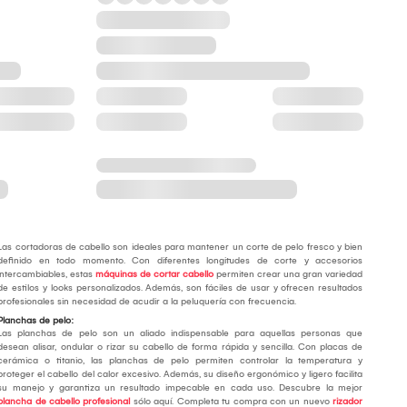
Las cortadoras de cabello son ideales para mantener un corte de pelo fresco y bien
definido en todo momento. Con diferentes longitudes de corte y accesorios
intercambiables, estas
máquinas de cortar cabello
permiten crear una gran variedad
de estilos y looks personalizados. Además, son fáciles de usar y ofrecen resultados
profesionales sin necesidad de acudir a la peluquería con frecuencia.
Planchas de pelo:
Las planchas de pelo son un aliado indispensable para aquellas personas que
desean alisar, ondular o rizar su cabello de forma rápida y sencilla. Con placas de
cerámica o titanio, las planchas de pelo permiten controlar la temperatura y
proteger el cabello del calor excesivo. Además, su diseño ergonómico y ligero facilita
su manejo y garantiza un resultado impecable en cada uso. Descubre la mejor
plancha de cabello profesional
sólo aquí. Completa tu compra con un nuevo
rizador