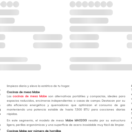
limpieza diaria y eleva la estética de tu hogar.
s
Cocinas de mesa Mabe
u
Las
cocinas de mesa Mabe
son alternativas portátiles y compactas, ideales para
espacios reducidos, encimeras independientes o casas de campo. Destacan por su
s
alta eficiencia energética y quemadores que optimizan el consumo de gas
g
manteniendo una potencia estable de hasta 7,500 BTU para cocciones diarias
o
rápidas.
En este segmento, el modelo de mesa
Mabe MA0200I
resalta por su estructura
n
ligera, perillas ergonómicas y una superficie de acero inoxidable muy fácil de limpiar.
a
Cocinas Mabe por número de hornillas