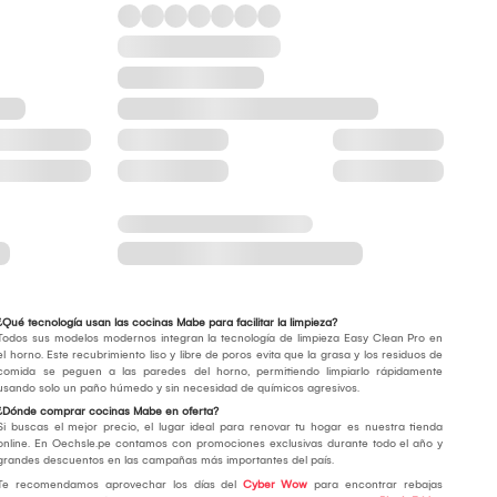
¿Qué tecnología usan las cocinas Mabe para facilitar la limpieza?
Todos sus modelos modernos integran la tecnología de limpieza Easy Clean Pro en
el horno. Este recubrimiento liso y libre de poros evita que la grasa y los residuos de
comida se peguen a las paredes del horno, permitiendo limpiarlo rápidamente
usando solo un paño húmedo y sin necesidad de químicos agresivos.
¿Dónde comprar cocinas Mabe en oferta?
Si buscas el mejor precio, el lugar ideal para renovar tu hogar es nuestra tienda
online. En Oechsle.pe contamos con promociones exclusivas durante todo el año y
grandes descuentos en las campañas más importantes del país.
Te recomendamos aprovechar los días del
Cyber Wow
para encontrar rebajas