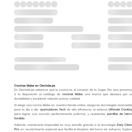
Cocinas Mabe en Oechsle.pe
En Oechsle.pe sabemos que la cocina es el corazón de tu hogar. Por eso, ponemo
a tu disposición el catálogo de
cocinas Mabe
, una marca que destaca por s
durabilidad y excelente relación precio-calidad.
Al elegir una cocina Mabe en nuestra tienda online, aseguras tecnologías avanzada
para tu día a día:
quemadores Tech
de alta eficiencia, el sistema
Ultimate Cookin
para lograr una cocción perfectamente uniforme, y resistentes
parrillas de hierr
fundido
.
Además, mantenerla impecable es muy sencillo gracias a la tecnología
Easy Clea
Pro
, un recubrimiento especial que facilita la limpieza del horno sin esfuerzo. Explor