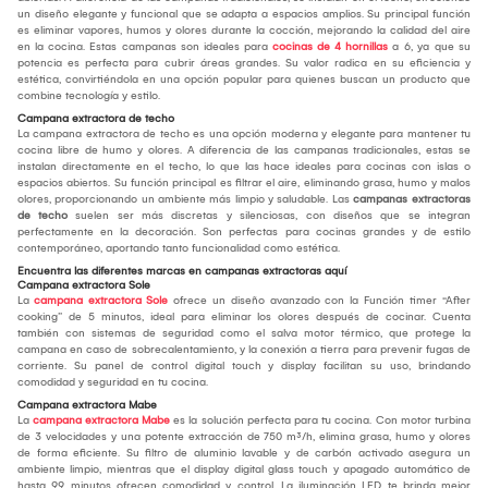
un diseño elegante y funcional que se adapta a espacios amplios. Su principal función
es eliminar vapores, humos y olores durante la cocción, mejorando la calidad del aire
en la cocina. Estas campanas son ideales para
cocinas de 4 hornillas
a 6, ya que su
potencia es perfecta para cubrir áreas grandes. Su valor radica en su eficiencia y
estética, convirtiéndola en una opción popular para quienes buscan un producto que
combine tecnología y estilo.
Campana extractora de techo
La campana extractora de techo es una opción moderna y elegante para mantener tu
cocina libre de humo y olores. A diferencia de las campanas tradicionales, estas se
instalan directamente en el techo, lo que las hace ideales para cocinas con islas o
espacios abiertos. Su función principal es filtrar el aire, eliminando grasa, humo y malos
olores, proporcionando un ambiente más limpio y saludable. Las
campanas extractoras
de techo
suelen ser más discretas y silenciosas, con diseños que se integran
perfectamente en la decoración. Son perfectas para cocinas grandes y de estilo
contemporáneo, aportando tanto funcionalidad como estética.
Encuentra las diferentes marcas en campanas extractoras aquí
Campana extractora Sole
La
campana extractora Sole
ofrece un diseño avanzado con la Función timer “After
cooking” de 5 minutos, ideal para eliminar los olores después de cocinar. Cuenta
también con sistemas de seguridad como el salva motor térmico, que protege la
campana en caso de sobrecalentamiento, y la conexión a tierra para prevenir fugas de
corriente. Su panel de control digital touch y display facilitan su uso, brindando
comodidad y seguridad en tu cocina.
Campana extractora Mabe
La
campana extractora Mabe
es la solución perfecta para tu cocina. Con motor turbina
de 3 velocidades y una potente extracción de 750 m³/h, elimina grasa, humo y olores
de forma eficiente. Su filtro de aluminio lavable y de carbón activado asegura un
ambiente limpio, mientras que el display digital glass touch y apagado automático de
hasta 99 minutos ofrecen comodidad y control. La iluminación LED te brinda mejor