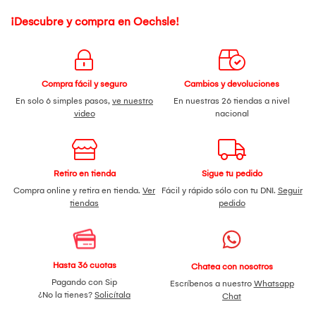
¡Descubre y compra en Oechsle!
Compra fácil y seguro
Cambios y devoluciones
En solo 6 simples pasos,
ve nuestro
En nuestras 26 tiendas a nivel
video
nacional
Retiro en tienda
Sigue tu pedido
Compra online y retira en tienda.
Ver
Fácil y rápido sólo con tu DNI.
Seguir
tiendas
pedido
Hasta 36 cuotas
Chatea con nosotros
Pagando con Sip
Escríbenos a nuestro
Whatsapp
¿No la tienes?
Solicítala
Chat