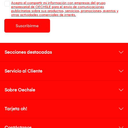
Acepto el compartir mi información con empresas del grupo
empresarial de OECHSLE para el envío de comunicaciones
publicitarias sobre sus productos, servicios, promociones, eventos y
otras actividades comerciales de interés.
Suscribirme
Secciones destacadas
Servicio al Cliente
Sobre Oechsle
Tarjeta oh!
Contáctanos