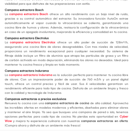
visibilidad para que disfrutes de tus preparaciones con estilo.
Campana extractora Bosch
La
campana extractora Bosch
ofrece un alto rendimiento con un bajo nivel de ruido,
gracias a su control automático del extractor. Su innovadora función AutoOn extrae
automáticamente el vapor cuando la vitrocerámica se calienta, garantizando una
cocina libre de humos y olores. Además, restaura la configuración de la vitrocerámica
en caso de un apagado involuntario, mejorando la eficiencia y comodidad en tu cocina.
Campana extractora Electrolux
La
campana extractora Electrolux
ofrece un alto poder de succión de 128m³/h,
asegurando una cocina libre de olores desagradables. Con tres niveles de velocidad,
proporciona un rendimiento excepcional para cualquier necesidad. Su sistema de
filtraje doble incluye un filtro de aluminio que atrapa las partículas de grasa y un filtro
de carbón activado en modo depuración, eliminando los olores no deseados. Ideal para
mantener tu cocina fresca y limpia en todo momento.
Campana extractora Indurama
La
campana extractora Indurama
es la solución perfecta para mantener tu cocina libre
de olores. Con un impresionante poder de succión de 760 m3/h y un panel digital
touch, ofrece un control preciso y fácil de usar. Sus 4 velocidades garantizan un
rendimiento eficiente para todo tipo de cocina. Disfruta de un ambiente limpio y fresco
con la calidad y tecnología de Indurama.
Campanas extractoras a precios exclusivos
Renueva tu cocina con una
campana extractora de cocina
de alta calidad. Aprovecha
las increíbles ofertas en modelos modernos y eficientes, diseñados para eliminar olores
y mantener el aire limpio. Ya sea que busques una campana de pared o isla, tenemos
opciones perfectas para cada tipo de cocina. No pierdas esta oportunidad en
Cyber
Wow
y mejora tu experiencia culinaria con nuestras
campanas extractoras en oferta
.
¡Compra ahora y disfruta de un ambiente más fresco!