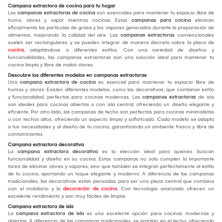
Campana extractora de cocina para tu hogar
Las
campanas extractoras de cocina
son esenciales para mantener tu espacio libre de
humo, olores y vapor mientras cocinas. Estas
campanas para cocina
eliminan
eficazmente las partículas de grasa y los vapores generados durante la preparación de
alimentos, mejorando la calidad del aire. Las
campanas extractoras
convencionales
suelen ser rectangulares y se pueden integrar de manera discreta sobre la placa de
cocina
, adaptándose a diferentes estilos. Con una variedad de diseños y
funcionalidades, las campanas extractoras son una solución ideal para mantener tu
cocina limpia y libre de malos olores.
Descubre los diferentes modelos en campanas extractoras
Una
campana extractora de cocina
es esencial para mantener tu espacio libre de
humos y olores. Existen diferentes modelos, como las decorativas, que combinan estilo
y funcionalidad, perfectas para cocinas modernas. Las
campanas extractoras
de isla
son ideales para cocinas abiertas o con isla central, ofreciendo un diseño elegante y
eficiente. Por otro lado, las campanas de techo son perfectas para cocinas minimalistas
o con techos altos, ofreciendo un aspecto limpio y sofisticado. Cada modelo se adapta
a tus necesidades y al diseño de tu cocina, garantizando un ambiente fresco y libre de
contaminantes.
Campana extractora decorativa
La
campana extractora decorativa
es la elección ideal para quienes buscan
funcionalidad y diseño en su cocina. Estas campanas no solo cumplen la importante
tarea de eliminar olores y vapores, sino que también se integran perfectamente al estilo
de tu cocina, aportando un toque elegante y moderno. A diferencia de las campanas
tradicionales, las decorativas están pensadas para ser una pieza central que combina
con el mobiliario y la
decoración de cocina
. Con tecnología avanzada, ofrecen un
excelente rendimiento y son muy fáciles de limpiar.
Campana extractora de isla
La
campana extractora de isla
es una excelente opción para cocinas modernas y
abiertas. A diferencia de las campanas tradicionales, se instalan en el techo, ofreciendo