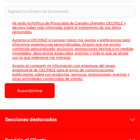
He leído la Política de Privacidad de Canales Digitales OECHSLE y
declaro haber sido informado sobre el tratamiento de mis datos
personales.
Autorizo a OECHSLE a conocer mejor mis gustos y preferencias para
ofrecerme experiencias personalizadas. Acepto que me envien
contenido personalizado, exclusivo, promociones hechas a mi medida,
novedades, descuentos especiales, eventos y todo lo que se alinee
con lo que realmente me interesa.
Acepto el compartir mi información con empresas del grupo
empresarial de OECHSLE para el envío de comunicaciones
publicitarias sobre sus productos, servicios, promociones, eventos y
otras actividades comerciales de interés.
Suscribirme
Secciones destacadas