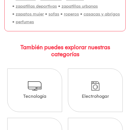
•
zapatillas deportivas
•
zapatillas urbanas
•
zapatos mujer
•
sofas
•
roperos
•
casacas y abrigos
•
perfumes
También puedes explorar nuestras
categorías
Tecnología
Electrohogar