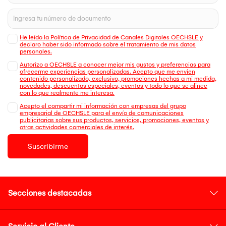
He leído la Política de Privacidad de Canales Digitales OECHSLE y
declaro haber sido informado sobre el tratamiento de mis datos
personales.
Autorizo a OECHSLE a conocer mejor mis gustos y preferencias para
ofrecerme experiencias personalizadas. Acepto que me envien
contenido personalizado, exclusivo, promociones hechas a mi medida,
novedades, descuentos especiales, eventos y todo lo que se alinee
con lo que realmente me interesa.
Acepto el compartir mi información con empresas del grupo
empresarial de OECHSLE para el envío de comunicaciones
publicitarias sobre sus productos, servicios, promociones, eventos y
otras actividades comerciales de interés.
Suscribirme
Secciones destacadas