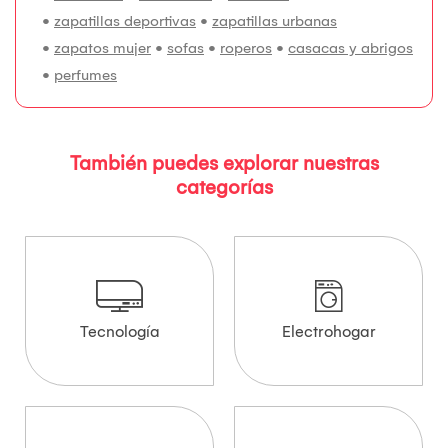
•
zapatillas deportivas
•
zapatillas urbanas
•
zapatos mujer
•
sofas
•
roperos
•
casacas y abrigos
•
perfumes
También puedes explorar nuestras
categorías
Tecnología
Electrohogar