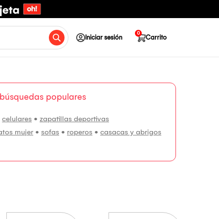
0
Iniciar sesión
Carrito
 búsquedas populares
•
celulares
•
zapatillas deportivas
atos mujer
•
sofas
•
roperos
•
casacas y abrigos