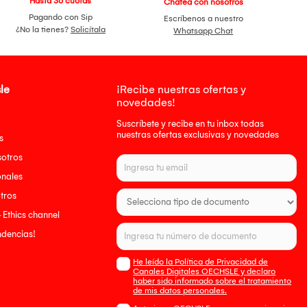
Hasta 36 cuotas
Chatea con nosotros
Pagando con Sip
Escríbenos a nuestro
¿No la tienes?
Solicítala
Whatsapp Chat
le
¡Recibe nuestras ofertas y
novedades!
Suscríbete y recibe en tu inbox todas
nuestras ofertas exclusivas y novedades
s
sotros
onales
tros
- Ethics channel
endencias!
He leído la Política de Privacidad de
Canales Digitales OECHSLE y declaro
haber sido informado sobre el tratamiento
de mis datos personales.