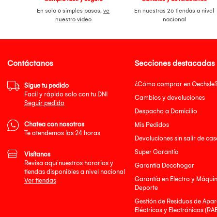
En solo 6 simples pasos,
ve
En nuestras 26 tiendas a nivel
nuestro video
nacional
Contáctanos
Secciones destacadas
¿Cómo comprar en Oechsle
Sigue tu pedido
Facil y rápido solo con tu DNI
Cambios y devoluciones
Seguir pedido
Despacho a Domicilio
Chatea con nosotros
Mis Pedidos
Te atendemos las 24 horas
Devoluciones sin salir de cas
Super Garantía
Visítanos
Revisa aquí nuestros horarios y
Garantía Decohogar
tiendas disponibles a nivel nacional
Garantía en Electro y Máqui
Ver tiendas
Deporte
Gestión de Residuos de Apar
Eléctricos y Electrónicos (RA