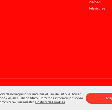
Laptops
Televisores
Medios de pago
a de navegación y analizar el uso del sitio. Al hacer
e cookies en su dispositivo. Para más información sobre
Ace
itamos a revisar nuestra
Política de Cookies
.