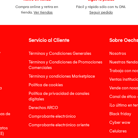
Compra online y retira en
Fácil y rápido sólo con tu DNI.
tienda.
Ver tiendas
Seguir pedido
Servicio al Cliente
Sobre Oechs
?
Términos y Condiciones Generales
Nosotros
Términos y Condiciones de Promociones
Nuestras tienda
Comerciales
Trabaja con no
Términos y condiciones Marketplace
Ventas instituci
Política de cookies
a
Vende con noso
Política de privacidad de canales
Canal de ética 
digitales
¡Lo último en t
Derechos ARCO
nas de
Black friday
Comprobante electrónico
Cyber wow
Comprobante electrónico oriente
atos
Celulares
EE)