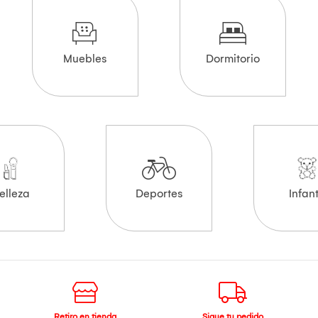
Muebles
Dormitorio
elleza
Deportes
Infant
Retiro en tienda
Sigue tu pedido