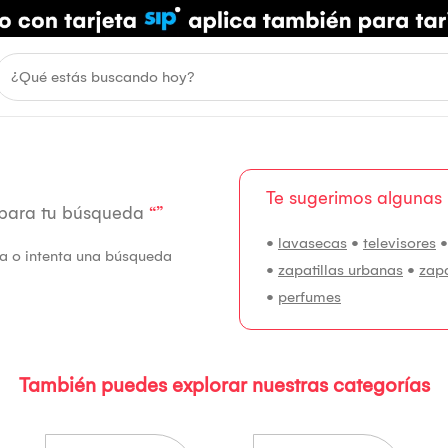
Te sugerimos algunas
 para tu búsqueda
“”
•
lavasecas
•
televisores
fía o intenta una búsqueda
•
zapatillas urbanas
•
zap
•
perfumes
También puedes explorar nuestras categorías