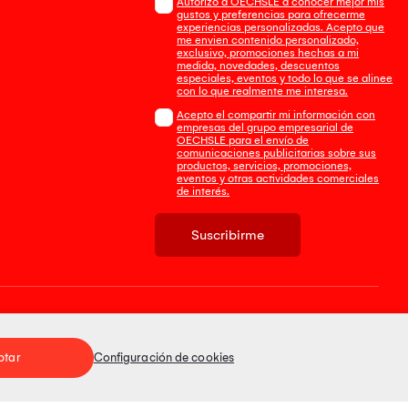
Autorizo a OECHSLE a conocer mejor mis
gustos y preferencias para ofrecerme
experiencias personalizadas. Acepto que
me envien contenido personalizado,
exclusivo, promociones hechas a mi
medida, novedades, descuentos
especiales, eventos y todo lo que se alinee
con lo que realmente me interesa.
Acepto el compartir mi información con
empresas del grupo empresarial de
OECHSLE para el envío de
comunicaciones publicitarias sobre sus
productos, servicios, promociones,
eventos y otras actividades comerciales
de interés.
Suscribirme
Tienda 100% Segura
ptar
Configuración de cookies