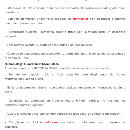
- Materiales de alta calidad: maderas seleccionadas, tapizados resistentes y herrajes
duraderos.
- Estética atemporal: Encontrarás modelos de
dormitorios
con acabados elegantes
que nunca pasan de moda.
- Comodidad superior: combinan soporte firme con suavidad para un descanso
reparador.
- Fácil mantenimiento: superficies resistentes y de fácil limpieza.
- Cada pieza está creada para convertir tu dormitorio en un lugar donde el descanso y
el diseño se unen.
¿Cómo elegir tu dormitorio Rosen ideal?
Antes de comprar tu
dormitorio Rosen
, considera estos aspectos esenciales:
- Tamaño del espacio: mide el área disponible para elegir entre dormitorios
matrimoniales, queen o king.
- Estilo de decoración: elige entre modelos clásicos, modernos o minimalistas según tu
gusto.
- Materiales: los acabados en madera natural brindan calidez, mientras que los
tapizados añaden elegancia.
- Colores: tonos neutros aportan tranquilidad, los más oscuros añaden sofisticación.
- Complementos: incluye
veladores
, cómodas o cabeceras para completar el
ambiente.