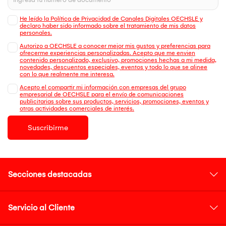
He leído la Política de Privacidad de Canales Digitales OECHSLE y
declaro haber sido informado sobre el tratamiento de mis datos
personales.
Autorizo a OECHSLE a conocer mejor mis gustos y preferencias para
ofrecerme experiencias personalizadas. Acepto que me envien
contenido personalizado, exclusivo, promociones hechas a mi medida,
novedades, descuentos especiales, eventos y todo lo que se alinee
con lo que realmente me interesa.
Acepto el compartir mi información con empresas del grupo
empresarial de OECHSLE para el envío de comunicaciones
publicitarias sobre sus productos, servicios, promociones, eventos y
otras actividades comerciales de interés.
Suscribirme
Secciones destacadas
Servicio al Cliente