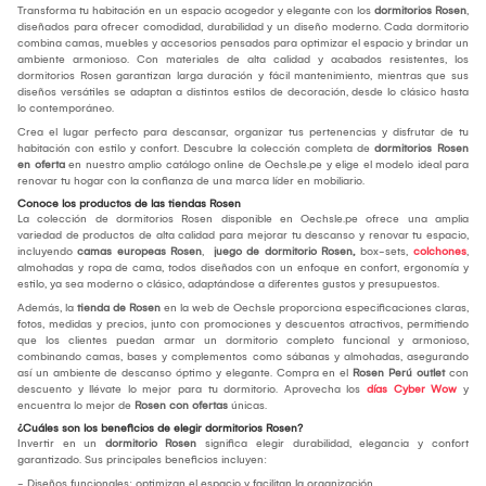
Transforma tu habitación en un espacio acogedor y elegante con los
dormitorios Rosen
,
diseñados para ofrecer comodidad, durabilidad y un diseño moderno. Cada dormitorio
combina camas, muebles y accesorios pensados para optimizar el espacio y brindar un
ambiente armonioso. Con materiales de alta calidad y acabados resistentes, los
dormitorios Rosen garantizan larga duración y fácil mantenimiento, mientras que sus
diseños versátiles se adaptan a distintos estilos de decoración, desde lo clásico hasta
lo contemporáneo.
Crea el lugar perfecto para descansar, organizar tus pertenencias y disfrutar de tu
habitación con estilo y confort. Descubre la colección completa de
dormitorios Rosen
en oferta
en nuestro amplio catálogo online de Oechsle.pe y elige el modelo ideal para
renovar tu hogar con la confianza de una marca líder en mobiliario.
Conoce los productos de las tiendas Rosen
La colección de dormitorios Rosen disponible en Oechsle.pe ofrece una amplia
variedad de productos de alta calidad para mejorar tu descanso y renovar tu espacio,
incluyendo
camas europeas Rosen
,
juego de dormitorio Rosen,
box-sets,
colchones
,
almohadas y ropa de cama, todos diseñados con un enfoque en confort, ergonomía y
estilo, ya sea moderno o clásico, adaptándose a diferentes gustos y presupuestos.
Además, la
tienda de Rosen
en la web de Oechsle proporciona especificaciones claras,
fotos, medidas y precios, junto con promociones y descuentos atractivos, permitiendo
que los clientes puedan armar un dormitorio completo funcional y armonioso,
combinando camas, bases y complementos como sábanas y almohadas, asegurando
así un ambiente de descanso óptimo y elegante. Compra en el
Rosen Perú outlet
con
descuento y llévate lo mejor para tu dormitorio. Aprovecha los
días Cyber Wow
y
encuentra lo mejor de
Rosen con ofertas
únicas.
¿Cuáles son los beneficios de elegir dormitorios Rosen?
Invertir en un
dormitorio Rosen
significa elegir durabilidad, elegancia y confort
garantizado. Sus principales beneficios incluyen:
- Diseños funcionales: optimizan el espacio y facilitan la organización.