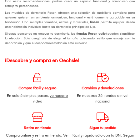
Con estas recomendaciones, podrás crear un espacio funcional y armonioso que
refleje tu personalidad.
Los muebles de dormitorio Rosen ofrecen una solución de mobiliario completa para
quienes quieren un ambiente armonioso, funcional y estéticamente agradable en su
habitación. Con múltiples tamaños, estilos y materiales,
Rosen
permite equipar desde
una habitación individual hasta un dormitorio principal de lujo.
Si estás pensando en renovar tu dormitorio, las
tiendas Rosen outlet
pueden simplificar
la elección. Solo asegúrate de elegir el tamaño adecuado, estilo que encaje con tu
decoración y que el despacho/instalación esté cubierto.
¡Descubre y compra en Oechsle!
Compra fácil y seguro
Cambios y devoluciones
En solo 6 simples pasos,
ve nuestro
En nuestras 26 tiendas a nivel
video
nacional
Retiro en tienda
Sigue tu pedido
Compra online y retira en tienda.
Ver
Fácil y rápido sólo con tu DNI.
Seguir