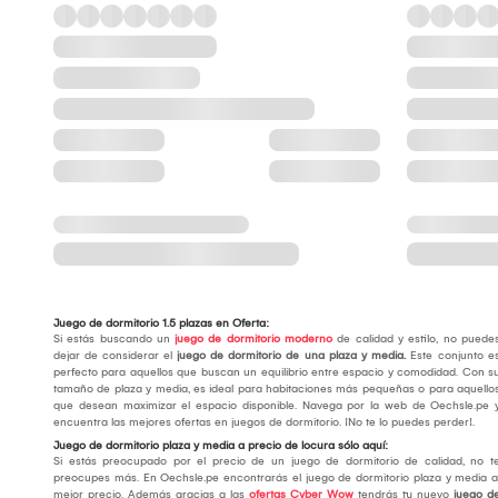
Juego de dormitorio 1.5 plazas en Oferta:
Si estás buscando un
juego de dormitorio moderno
de calidad y estilo, no puede
dejar de considerar el
j
uego de dormitorio de una plaza y media
.
Este conjunto e
perfecto para aquellos que buscan un equilibrio entre espacio y comodidad. Con s
tamaño de plaza y media, es ideal para habitaciones más pequeñas o para aquello
que desean maximizar el espacio disponible. Navega por la web de Oechsle.pe 
encuentra las mejores ofertas en juegos de dormitorio. ¡No te lo puedes perder!.
Juego de dormitorio plaza y media a precio de locura sólo aquí:
Si estás preocupado por el precio de un juego de dormitorio de calidad, no t
preocupes más. En Oechsle.pe encontrarás el juego de dormitorio plaza y media a
mejor precio. Además gracias a las
ofertas Cyber Wow
tendrás tu nuevo
juego d