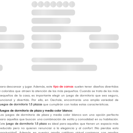
para descansar y jugar. Además, este
tipo de camas
suelen tener diseños divertidos
y coloridos que atraen la atención de los más pequeños. Cuando se trata de los más
pequeños de la casa, es importante elegir un juego de dormitorio que sea seguro,
funcional y divertido. Por ello, en Oechsle, encontrarás una amplia variedad de
juegos de dormitorio 1.5 plazas
que cumplirán con todas estas características.
Juegos de dormitorio de plaza y media color blanco:
Los juegos de dormitorio de plaza y media color blanco son una opción perfecta
para aquellos que buscan una combinación de estilo y comodidad en su habitación.
Este
juego de dormitorio 1.5 plaza
es ideal para aquellos que tienen un espacio más
reducido pero no quieren renunciar a la elegancia y al confort. ¡No pierdas esta
oportunidad!. Además, en nuestro amplio catálogo virtual contamos con amplios