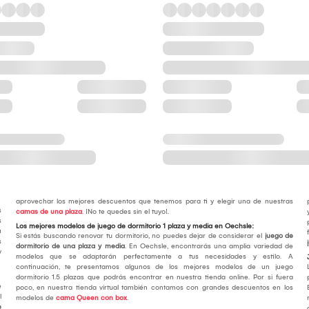
aprovechar los mejores descuentos que tenemos para ti y elegir una de nuestras
s
camas de una plaza
. ¡No te quedes sin el tuyo!.
s
Los mejores modelos de juego de dormitorio 1 plaza y media en Oechsle:
u
Si estás buscando renovar tu dormitorio, no puedes dejar de considerar el
juego de
s
dormitorio de una plaza y media
. En Oechsle, encontrarás una amplia variedad de
y
modelos que se adaptarán perfectamente a tus necesidades y estilo. A
continuación, te presentamos algunos de los mejores modelos de un juego
dormitorio 1.5 plazas que podrás encontrar en nuestra tienda online. Por si fuera
e
poco, en nuestra tienda virtual también contamos con grandes descuentos en los
l
modelos de
cama Queen con box
.
e