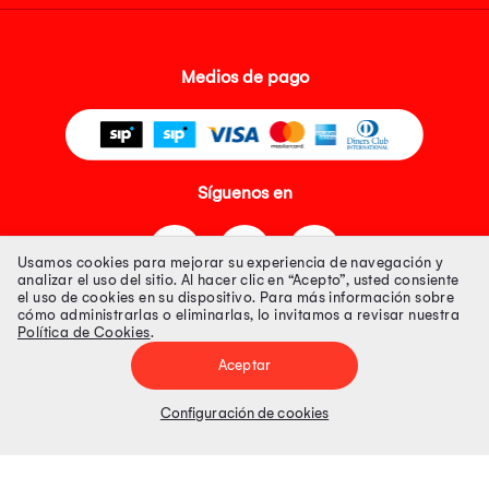
Medios de pago
Síguenos en
Usamos cookies para mejorar su experiencia de navegación y
analizar el uso del sitio. Al hacer clic en “Acepto”, usted consiente
el uso de cookies en su dispositivo. Para más información sobre
cómo administrarlas o eliminarlas, lo invitamos a revisar nuestra
Política de Cookies
.
Tienda 100% Segura
Aceptar
Tiendas Peruanas S.A. R.U.C. Nº 20493020618. Todos los derechos
reservados. Av. Aviación 2405 Piso 3, San Borja
Configuración de cookies
Precios disponibles solo en www.oechsle.pe. Precios online publicados
pueden incluir descuento adicional. Precios sujetos a variaciones sin
previo aviso. Productos sujetos a disponibilidad de stock
El Oficial de Protección de Datos Personales de Tiendas Peruanas S.A.
identificada con RUC No. 20493020618 es el señor Juan Diego Gavelan