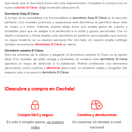
que harán que tu dormitorio luzca aún más impresionante. Completa tu compra con un
nuevo
colchón El Cisne
. ¡Elige el tamaño ideal para ti!.
Dormitorio Easy El Cisne:
Si lo tuyo es la comodidad y la funcionalidad, el
dormitorio Easy El Cisne
es la elección
perfecta. Con muebles prácticos y espaciosos, este dormitorio te permitirá tener todo
en orden y a mano. Además, podrás elegir entre una amplia gama de colores y
acabados para que se adapte a la perfección a tu estilo y gustos personales. Con su
diseño compacto y líneas limpias, este dormitorio es perfecto para aquellos que buscan
un toque moderno en su espacio personal. Por otro lado, en nuestro amplio catálogo
también encontrarás
almohadas El Cisne
en oferta.
Dormitorio savama El Cisne:
Para los amantes de lo clásico y elegante, el dormitorio savama El Cisne es la opción
ideal. Con muebles de estilo vintage y acabados en madera, este
dormitorio El Cisne
aportará un toque de distinción a tu habitación. Podrás combinarlo con elementos
decorativos como cuadros y
alfombras
para crear un ambiente cálido y acogedor. ¡No
esperes más y renueva tu
dormitorio El Cisne
!.
¡Descubre y compra en Oechsle!
Compra fácil y seguro
Cambios y devoluciones
En solo 6 simples pasos,
ve nuestro
En nuestras 26 tiendas a nivel
video
nacional