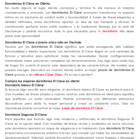
Dormitorios El Cisne en Oferta:
Sin duda alguna, el lugar donde comienza y termina tu día merece la máxima
consideración e inversión. Los
dormitorios El Cisne
prometen transformar tu espacio
íntimo en un santuario de confort, estilo y funcionalidad. A través de líneas elegantes y
detalles refinados, estos dormitorios aportan un aire de lujo tranquilo y ofrecen la
combinación perfecta entre estilo moderno y lo tradicional. Navega por la web de
Oechsle.pe y podrás encontrar todo lo que necesitas para tu
dormitorio
. ¡No dejes
pasar esta oportunidad!.
Dormitorios El Cisne a precio único sólo en Oechsle:
Apostar por los
dormitorios El Cisne
significa que estás escogiendo alta calidad,
funcionalidad y diseño impactante. Los dormitorios El Cisne llegan en una variedad de
formas y tamaños para satisfacer todas tus necesidades. Desde configuraciones
minimalistas hasta soluciones completas de almacenamiento, hay algo para cada tipo
de hogar. En cuánto al precio, este dependerá de las características del modelo que
puedas escoger. Descubre en nuestra tienda online el mejor
precio de dormitorios El
Cisne
gracias a las
ofertas Cyber Days
. ¿Te lo vas a perder?.
Compra los mejores dormitorios El Cisne en oferta:
Dormitorio básico El Cisne:
Si buscas algo sencillo pero elegante, el dormitorio básico El Cisne es perfecto para ti.
Con muebles de líneas simples y colores neutros, este dormitorio es ideal para aquellos
que prefieren un estilo minimalista. Podrás combinarlo con diferentes elementos
decorativos para darle tu toque personal y crear un ambiente único. Sólo en
Oechsle.pe podrás encontrar el mejor
juego de dormitorio El Cisne
.
Dormitorio Daguvas El Cisne:
Para aquellos que buscan algo más moderno y sofisticado, el dormitorio Daguvas El
Cisne es la opción ideal. Con muebles de líneas rectas y acabados en tonos oscuros,
este dormitorio aportará un toque de elegancia a tu habitación. Este
dormitorio El Cisne
proporciona una presencia estética a la vez que cumple con todas tus necesidades de
almacenamiento. Además, podrás encontrar complementos como espejos y lámparas