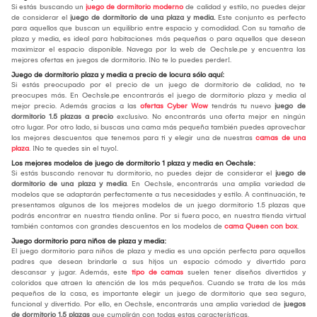
Si estás buscando un
juego de dormitorio moderno
de calidad y estilo, no puedes dejar
de considerar el
j
uego de dormitorio de una plaza y media
.
Este conjunto es perfecto
para aquellos que buscan un equilibrio entre espacio y comodidad. Con su tamaño de
plaza y media, es ideal para habitaciones más pequeñas o para aquellos que desean
maximizar el espacio disponible. Navega por la web de Oechsle.pe y encuentra las
mejores ofertas en juegos de dormitorio. ¡No te lo puedes perder!.
Juego de dormitorio plaza y media a precio de locura sólo aquí:
Si estás preocupado por el precio de un juego de dormitorio de calidad, no te
preocupes más. En Oechsle.pe encontrarás el juego de dormitorio plaza y media al
mejor precio. Además gracias a las
ofertas Cyber Wow
tendrás tu nuevo
juego de
dormitorio 1.5 plazas a precio
exclusivo. No encontrarás una oferta mejor en ningún
otro lugar. Por otro lado, si buscas una cama más pequeña también puedes aprovechar
los mejores descuentos que tenemos para ti y elegir una de nuestras
camas de una
plaza
. ¡No te quedes sin el tuyo!.
Los mejores modelos de juego de dormitorio 1 plaza y media en Oechsle:
Si estás buscando renovar tu dormitorio, no puedes dejar de considerar el
juego de
dormitorio de una plaza y media
. En Oechsle, encontrarás una amplia variedad de
modelos que se adaptarán perfectamente a tus necesidades y estilo. A continuación, te
presentamos algunos de los mejores modelos de un juego dormitorio 1.5 plazas que
podrás encontrar en nuestra tienda online. Por si fuera poco, en nuestra tienda virtual
también contamos con grandes descuentos en los modelos de
cama Queen con box
.
Juego dormitorio para niños de plaza y media:
El juego dormitorio para niños de plaza y media es una opción perfecta para aquellos
padres que desean brindarle a sus hijos un espacio cómodo y divertido para
descansar y jugar. Además, este
tipo de camas
suelen tener diseños divertidos y
coloridos que atraen la atención de los más pequeños. Cuando se trata de los más
pequeños de la casa, es importante elegir un juego de dormitorio que sea seguro,
funcional y divertido. Por ello, en Oechsle, encontrarás una amplia variedad de
juegos
de dormitorio 1.5 plazas
que cumplirán con todas estas características.