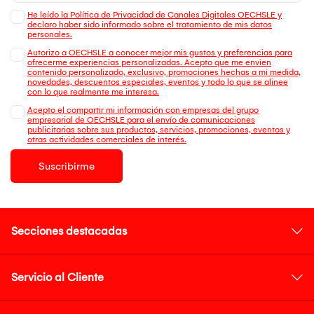
He leído la Política de Privacidad de Canales Digitales OECHSLE y
declaro haber sido informado sobre el tratamiento de mis datos
personales.
Autorizo a OECHSLE a conocer mejor mis gustos y preferencias para
ofrecerme experiencias personalizadas. Acepto que me envien
contenido personalizado, exclusivo, promociones hechas a mi medida,
novedades, descuentos especiales, eventos y todo lo que se alinee
con lo que realmente me interesa.
Acepto el compartir mi información con empresas del grupo
empresarial de OECHSLE para el envío de comunicaciones
publicitarias sobre sus productos, servicios, promociones, eventos y
otras actividades comerciales de interés.
Suscribirme
Secciones destacadas
Servicio al Cliente