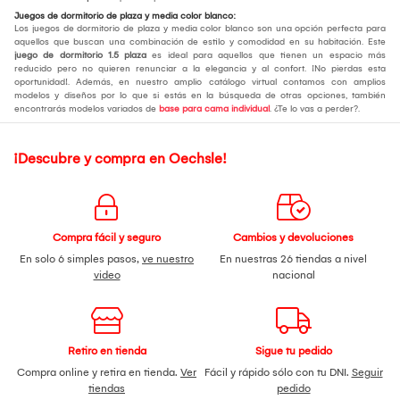
Juegos de dormitorio de plaza y media color blanco:
Los juegos de dormitorio de plaza y media color blanco son una opción perfecta para
aquellos que buscan una combinación de estilo y comodidad en su habitación. Este
juego de dormitorio 1.5 plaza
es ideal para aquellos que tienen un espacio más
reducido pero no quieren renunciar a la elegancia y al confort. ¡No pierdas esta
oportunidad!. Además, en nuestro amplio catálogo virtual contamos con amplios
modelos y diseños por lo que si estás en la búsqueda de otras opciones, también
encontrarás modelos variados de
base para cama individual
. ¿Te lo vas a perder?.
¡Descubre y compra en Oechsle!
Compra fácil y seguro
Cambios y devoluciones
En solo 6 simples pasos,
ve nuestro
En nuestras 26 tiendas a nivel
video
nacional
Retiro en tienda
Sigue tu pedido
Compra online y retira en tienda.
Ver
Fácil y rápido sólo con tu DNI.
Seguir
tiendas
pedido