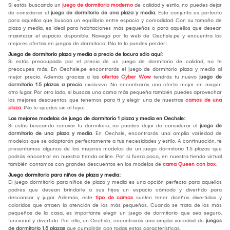
Si estás buscando un
juego de dormitorio moderno
de calidad y estilo, no puedes dejar
de considerar el
j
uego de dormitorio de una plaza y media
.
Este conjunto es perfecto
para aquellos que buscan un equilibrio entre espacio y comodidad. Con su tamaño de
plaza y media, es ideal para habitaciones más pequeñas o para aquellos que desean
maximizar el espacio disponible. Navega por la web de Oechsle.pe y encuentra las
mejores ofertas en juegos de dormitorio. ¡No te lo puedes perder!.
Juego de dormitorio plaza y media a precio de locura sólo aquí:
Si estás preocupado por el precio de un juego de dormitorio de calidad, no te
preocupes más. En Oechsle.pe encontrarás el juego de dormitorio plaza y media al
mejor precio. Además gracias a las
ofertas Cyber Wow
tendrás tu nuevo
juego de
dormitorio 1.5 plazas a precio
exclusivo. No encontrarás una oferta mejor en ningún
otro lugar. Por otro lado, si buscas una cama más pequeña también puedes aprovechar
los mejores descuentos que tenemos para ti y elegir una de nuestras
camas de una
plaza
. ¡No te quedes sin el tuyo!.
Los mejores modelos de juego de dormitorio 1 plaza y media en Oechsle:
Si estás buscando renovar tu dormitorio, no puedes dejar de considerar el
juego de
dormitorio de una plaza y media
. En Oechsle, encontrarás una amplia variedad de
modelos que se adaptarán perfectamente a tus necesidades y estilo. A continuación, te
presentamos algunos de los mejores modelos de un juego dormitorio 1.5 plazas que
podrás encontrar en nuestra tienda online. Por si fuera poco, en nuestra tienda virtual
también contamos con grandes descuentos en los modelos de
cama Queen con box
.
Juego dormitorio para niños de plaza y media:
El juego dormitorio para niños de plaza y media es una opción perfecta para aquellos
padres que desean brindarle a sus hijos un espacio cómodo y divertido para
descansar y jugar. Además, este
tipo de camas
suelen tener diseños divertidos y
coloridos que atraen la atención de los más pequeños. Cuando se trata de los más
pequeños de la casa, es importante elegir un juego de dormitorio que sea seguro,
funcional y divertido. Por ello, en Oechsle, encontrarás una amplia variedad de
juegos
de dormitorio 1.5 plazas
que cumplirán con todas estas características.