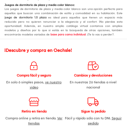
Juegos de dormitorio de plaza y media color blanco:
Los juegos de dormitorio de plaza y media color blanco son una opción perfecta para
aquellos que buscan una combinación de estilo y comodidad en su habitación. Este
juego de dormitorio 1.5 plaza
es ideal para aquellos que tienen un espacio más
reducido pero no quieren renunciar a la elegancia y al confort. ¡No pierdas esta
oportunidad!. Además, en nuestro amplio catálogo virtual contamos con amplios
modelos y diseños por lo que si estás en la búsqueda de otras opciones, también
encontrarás modelos variados de
base para cama individual
. ¿Te lo vas a perder?.
¡Descubre y compra en Oechsle!
Compra fácil y seguro
Cambios y devoluciones
En solo 6 simples pasos,
ve nuestro
En nuestras 26 tiendas a nivel
video
nacional
Retiro en tienda
Sigue tu pedido
Compra online y retira en tienda.
Ver
Fácil y rápido sólo con tu DNI.
Seguir
tiendas
pedido