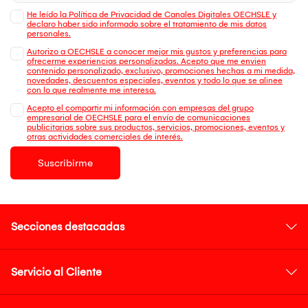
He leído la Política de Privacidad de Canales Digitales OECHSLE y
declaro haber sido informado sobre el tratamiento de mis datos
personales.
Autorizo a OECHSLE a conocer mejor mis gustos y preferencias para
ofrecerme experiencias personalizadas. Acepto que me envien
contenido personalizado, exclusivo, promociones hechas a mi medida,
novedades, descuentos especiales, eventos y todo lo que se alinee
con lo que realmente me interesa.
Acepto el compartir mi información con empresas del grupo
empresarial de OECHSLE para el envío de comunicaciones
publicitarias sobre sus productos, servicios, promociones, eventos y
otras actividades comerciales de interés.
Suscribirme
Secciones destacadas
Servicio al Cliente