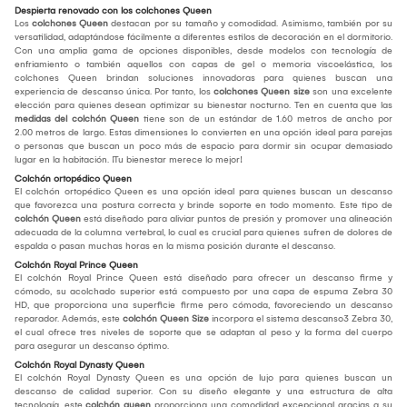
Despierta renovado con los colchones Queen
Los
colchones Queen
destacan por su tamaño y comodidad. Asimismo, también por su
versatilidad, adaptándose fácilmente a diferentes estilos de decoración en el dormitorio.
Con una amplia gama de opciones disponibles, desde modelos con tecnología de
enfriamiento o también aquellos con capas de gel o memoria viscoelástica, los
colchones Queen brindan soluciones innovadoras para quienes buscan una
experiencia de descanso única. Por tanto, los
colchones Queen size
son una excelente
elección para quienes desean optimizar su bienestar nocturno. Ten en cuenta que las
medidas del colchón Queen
tiene son de un estándar de 1.60 metros de ancho por
2.00 metros de largo. Estas dimensiones lo convierten en una opción ideal para parejas
o personas que buscan un poco más de espacio para dormir sin ocupar demasiado
lugar en la habitación. ¡Tu bienestar merece lo mejor!
Colchón ortopédico Queen
El colchón ortopédico Queen es una opción ideal para quienes buscan un descanso
que favorezca una postura correcta y brinde soporte en todo momento. Este tipo de
colchón Queen
está diseñado para aliviar puntos de presión y promover una alineación
adecuada de la columna vertebral, lo cual es crucial para quienes sufren de dolores de
espalda o pasan muchas horas en la misma posición durante el descanso.
Colchón Royal Prince Queen
El colchón Royal Prince Queen está diseñado para ofrecer un descanso firme y
cómodo, su acolchado superior está compuesto por una capa de espuma Zebra 30
HD, que proporciona una superficie firme pero cómoda, favoreciendo un descanso
reparador. Además, este
colchón Queen Size
incorpora el sistema descanso3 Zebra 30,
el cual ofrece tres niveles de soporte que se adaptan al peso y la forma del cuerpo
para asegurar un descanso óptimo.
Colchón Royal Dynasty Queen
El colchón Royal Dynasty Queen es una opción de lujo para quienes buscan un
descanso de calidad superior. Con su diseño elegante y una estructura de alta
tecnología, este
colchón queen
proporciona una comodidad excepcional gracias a su