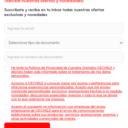
¡Recibe nuestras ofertas y novedades!
Suscríbete y recibe en tu inbox todas nuestras ofertas
exclusivas y novedades
He leído la Política de Privacidad de Canales Digitales OECHSLE y
declaro haber sido informado sobre el tratamiento de mis datos
personales.
Autorizo a OECHSLE a conocer mejor mis gustos y preferencias para
ofrecerme experiencias personalizadas. Acepto que me envien
contenido personalizado, exclusivo, promociones hechas a mi medida,
novedades, descuentos especiales, eventos y todo lo que se alinee
con lo que realmente me interesa.
Acepto el compartir mi información con empresas del grupo
empresarial de OECHSLE para el envío de comunicaciones
publicitarias sobre sus productos, servicios, promociones, eventos y
otras actividades comerciales de interés.