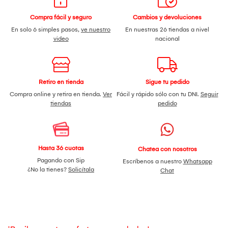
Compra fácil y seguro
Cambios y devoluciones
En solo 6 simples pasos,
ve nuestro
En nuestras 26 tiendas a nivel
video
nacional
Retiro en tienda
Sigue tu pedido
Compra online y retira en tienda.
Ver
Fácil y rápido sólo con tu DNI.
Seguir
tiendas
pedido
Hasta 36 cuotas
Chatea con nosotros
Pagando con Sip
Escríbenos a nuestro
Whatsapp
¿No la tienes?
Solicítala
Chat