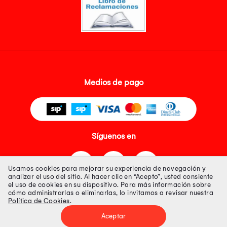
Medios de pago
Síguenos en
Usamos cookies para mejorar su experiencia de navegación y
analizar el uso del sitio. Al hacer clic en “Acepto”, usted consiente
el uso de cookies en su dispositivo. Para más información sobre
cómo administrarlas o eliminarlas, lo invitamos a revisar nuestra
Política de Cookies
.
Tienda 100% Segura
Aceptar
Tiendas Peruanas S.A. R.U.C. Nº 20493020618. Todos los derechos