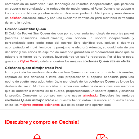
combinación de materiales. Con tecnología de resortes independientes, que permiten
un soporte personalizado y la reducción de movimientos, el Royal Dynasty se adapta a
los contornos del cuerpo, ofreciendo un descanso profundo. Ideal para quienes desean
un
colchón
duradero, suave y con una excelente ventilación para mantener la frescura
durante la noche.
Colchón Pocket Star Queen
El Colchón Pocket Star Queen destaca por su avanzada tecnología de resortes pocket
(resortes ensacados individualmente), que brindan un soporte independiente y
personalizado para cada zona del cuerpo. Esto significa que, incluso si duermes
acompañado, el movimiento de tu pareja no te afectará. Además, su acolchado de alta
densidad y sus capas de espuma de memoria garantizan una comodidad única que se
adapta a la forma de tu cuerpo, favoreciendo un sueño reparador. Por si fuera poco,
gracias al
Cyber Wow
podrás encontrar los mejores
colchones Queen size en oferta
.
Colchones queen al mejor precio Perú
La mayoría de los modelos de este colchón Queen cuentan con un núcleo de muelles,
espuma de alta densidad o látex, que proporcionan el soporte necesario para una
noche de sueño reparador. Además, la tecnología de los
colchones Quee
n es lo que los
destaca del resto. Muchos modelos cuentan con sistemas de espumas con memoria
que se adaptan a la forma de tu cuerpo, proporcionando un soporte óptimo y aliviando
la presión. Completa tu compra con una nueva
almohada
. Descubre los mejores
colchones Queen al mejor precio
en nuestra tienda online. Descubre en nuestra tienda
online las
mejores marcas colchones
. ¡No dejes pasar esta oportunidad!
¡Descubre y compra en Oechsle!