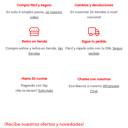
Compra fácil y seguro
Cambios y devoluciones
En solo 6 simples pasos,
ve nuestro
En nuestras 26 tiendas a nivel
video
nacional
Retiro en tienda
Sigue tu pedido
Compra online y retira en tienda.
Ver
Fácil y rápido sólo con tu DNI.
Seguir
tiendas
pedido
Hasta 36 cuotas
Chatea con nosotros
Pagando con Sip
Escríbenos a nuestro
Whatsapp
¿No la tienes?
Solicítala
Chat
¡Recibe nuestras ofertas y novedades!