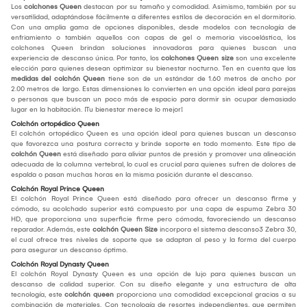
Los
colchones Queen
destacan por su tamaño y comodidad. Asimismo, también por su
versatilidad, adaptándose fácilmente a diferentes estilos de decoración en el dormitorio.
Con una amplia gama de opciones disponibles, desde modelos con tecnología de
enfriamiento o también aquellos con capas de gel o memoria viscoelástica, los
colchones Queen brindan soluciones innovadoras para quienes buscan una
experiencia de descanso única. Por tanto, los
colchones Queen size
son una excelente
elección para quienes desean optimizar su bienestar nocturno. Ten en cuenta que las
medidas del colchón Queen
tiene son de un estándar de 1.60 metros de ancho por
2.00 metros de largo. Estas dimensiones lo convierten en una opción ideal para parejas
o personas que buscan un poco más de espacio para dormir sin ocupar demasiado
lugar en la habitación. ¡Tu bienestar merece lo mejor!
Colchón ortopédico Queen
El colchón ortopédico Queen es una opción ideal para quienes buscan un descanso
que favorezca una postura correcta y brinde soporte en todo momento. Este tipo de
colchón Queen
está diseñado para aliviar puntos de presión y promover una alineación
adecuada de la columna vertebral, lo cual es crucial para quienes sufren de dolores de
espalda o pasan muchas horas en la misma posición durante el descanso.
Colchón Royal Prince Queen
El colchón Royal Prince Queen está diseñado para ofrecer un descanso firme y
cómodo, su acolchado superior está compuesto por una capa de espuma Zebra 30
HD, que proporciona una superficie firme pero cómoda, favoreciendo un descanso
reparador. Además, este
colchón Queen Size
incorpora el sistema descanso3 Zebra 30,
el cual ofrece tres niveles de soporte que se adaptan al peso y la forma del cuerpo
para asegurar un descanso óptimo.
Colchón Royal Dynasty Queen
El colchón Royal Dynasty Queen es una opción de lujo para quienes buscan un
descanso de calidad superior. Con su diseño elegante y una estructura de alta
tecnología, este
colchón queen
proporciona una comodidad excepcional gracias a su
combinación de materiales. Con tecnología de resortes independientes, que permiten