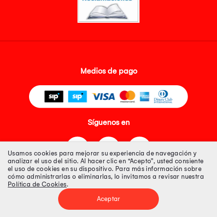
Medios de pago
Síguenos en
Usamos cookies para mejorar su experiencia de navegación y
analizar el uso del sitio. Al hacer clic en “Acepto”, usted consiente
el uso de cookies en su dispositivo. Para más información sobre
cómo administrarlas o eliminarlas, lo invitamos a revisar nuestra
Política de Cookies
.
Tienda 100% Segura
Aceptar
Tiendas Peruanas S.A. R.U.C. Nº 20493020618. Todos los derechos
reservados. Av. Aviación 2405 Piso 3, San Borja