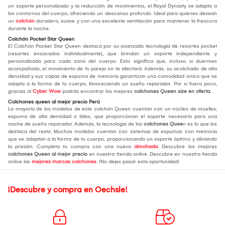
un soporte personalizado y la reducción de movimientos, el Royal Dynasty se adapta a
los contornos del cuerpo, ofreciendo un descanso profundo. Ideal para quienes desean
un
colchón
duradero, suave y con una excelente ventilación para mantener la frescura
durante la noche.
Colchón Pocket Star Queen
El Colchón Pocket Star Queen destaca por su avanzada tecnología de resortes pocket
(resortes ensacados individualmente), que brindan un soporte independiente y
personalizado para cada zona del cuerpo. Esto significa que, incluso si duermes
acompañado, el movimiento de tu pareja no te afectará. Además, su acolchado de alta
densidad y sus capas de espuma de memoria garantizan una comodidad única que se
adapta a la forma de tu cuerpo, favoreciendo un sueño reparador. Por si fuera poco,
gracias al
Cyber Wow
podrás encontrar los mejores
colchones Queen size en oferta
.
Colchones queen al mejor precio Perú
La mayoría de los modelos de este colchón Queen cuentan con un núcleo de muelles,
espuma de alta densidad o látex, que proporcionan el soporte necesario para una
noche de sueño reparador. Además, la tecnología de los
colchones Quee
n es lo que los
destaca del resto. Muchos modelos cuentan con sistemas de espumas con memoria
que se adaptan a la forma de tu cuerpo, proporcionando un soporte óptimo y aliviando
la presión. Completa tu compra con una nueva
almohada
. Descubre los mejores
colchones Queen al mejor precio
en nuestra tienda online. Descubre en nuestra tienda
online las
mejores marcas colchones
. ¡No dejes pasar esta oportunidad!
¡Descubre y compra en Oechsle!