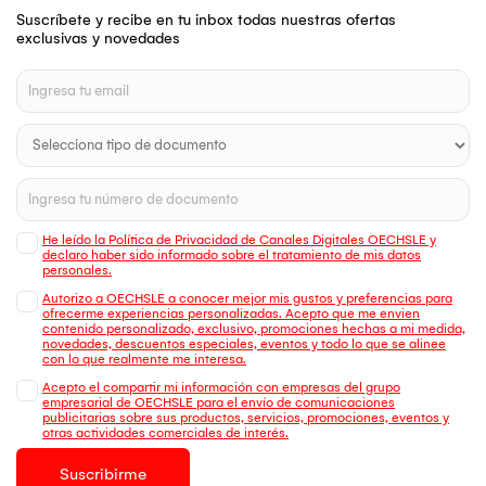
Suscríbete y recibe en tu inbox todas nuestras ofertas
exclusivas y novedades
He leído la Política de Privacidad de Canales Digitales OECHSLE y
declaro haber sido informado sobre el tratamiento de mis datos
personales.
Autorizo a OECHSLE a conocer mejor mis gustos y preferencias para
ofrecerme experiencias personalizadas. Acepto que me envien
contenido personalizado, exclusivo, promociones hechas a mi medida,
novedades, descuentos especiales, eventos y todo lo que se alinee
con lo que realmente me interesa.
Acepto el compartir mi información con empresas del grupo
empresarial de OECHSLE para el envío de comunicaciones
publicitarias sobre sus productos, servicios, promociones, eventos y
otras actividades comerciales de interés.
Suscribirme