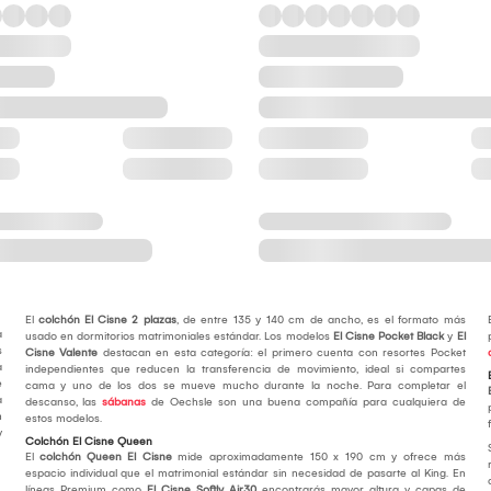
El
colchón El Cisne 2 plazas
, de entre 135 y 140 cm de ancho, es el formato más
a
usado en dormitorios matrimoniales estándar. Los modelos
El Cisne Pocket Black
y
El
s
Cisne Valente
destacan en esta categoría: el primero cuenta con resortes Pocket
a
independientes que reducen la transferencia de movimiento, ideal si compartes
e
cama y uno de los dos se mueve mucho durante la noche. Para completar el
a
descanso, las
sábanas
de Oechsle son una buena compañía para cualquiera de
n
estos modelos.
y
Colchón El Cisne Queen
El
colchón Queen El Cisne
mide aproximadamente 150 x 190 cm y ofrece más
espacio individual que el matrimonial estándar sin necesidad de pasarte al King. En
líneas Premium como
El Cisne Softly Air30
encontrarás mayor altura y capas de