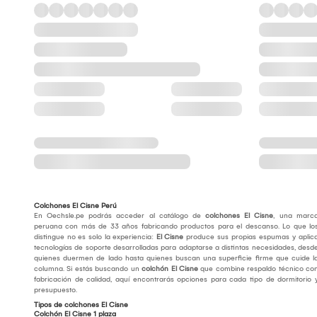
Colchones El Cisne Perú
En Oechsle.pe podrás acceder al catálogo de
colchones El Cisne
, una marc
peruana con más de 33 años fabricando productos para el descanso. Lo que lo
distingue no es solo la experiencia:
El Cisne
produce sus propias espumas y aplic
tecnologías de soporte desarrolladas para adaptarse a distintas necesidades, desd
quienes duermen de lado hasta quienes buscan una superficie firme que cuide l
columna. Si estás buscando un
colchón El Cisne
que combine respaldo técnico co
fabricación de calidad, aquí encontrarás opciones para cada tipo de dormitorio 
presupuesto.
Tipos de colchones El Cisne
Colchón El Cisne 1 plaza