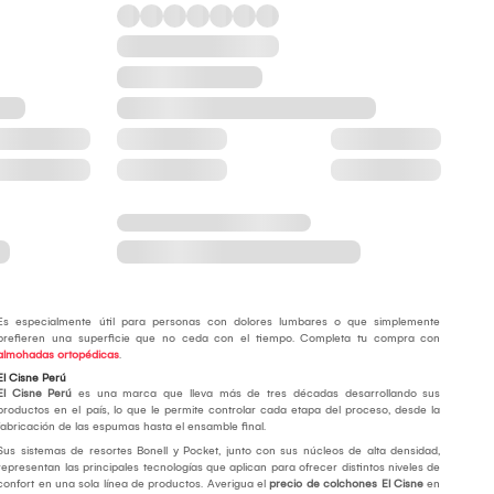
Es especialmente útil para personas con dolores lumbares o que simplemente
prefieren una superficie que no ceda con el tiempo. Completa tu compra con
almohadas ortopédicas
.
El Cisne Perú
El Cisne Perú
es una marca que lleva más de tres décadas desarrollando sus
productos en el país, lo que le permite controlar cada etapa del proceso, desde la
fabricación de las espumas hasta el ensamble final.
Sus sistemas de resortes Bonell y Pocket, junto con sus núcleos de alta densidad,
representan las principales tecnologías que aplican para ofrecer distintos niveles de
confort en una sola línea de productos. Averigua el
precio de colchones El Cisne
en