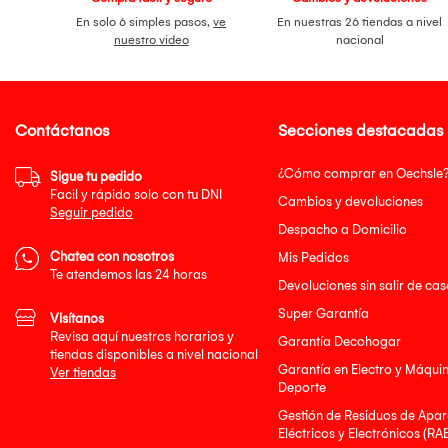
En solo 6 simples pasos,
ve
En nuestras 26 tiendas a nivel
nuestro video
nacional
Contáctanos
Secciones destacadas
¿Cómo comprar en Oechsle
Sigue tu pedido
Facil y rápido solo con tu DNI
Cambios y devoluciones
Seguir pedido
Despacho a Domicilio
Chatea con nosotros
Mis Pedidos
Te atendemos las 24 horas
Devoluciones sin salir de cas
Super Garantía
Visítanos
Revisa aquí nuestros horarios y
Garantía Decohogar
tiendas disponibles a nivel nacional
Garantía en Electro y Máqui
Ver tiendas
Deporte
Gestión de Residuos de Apar
Eléctricos y Electrónicos (RA