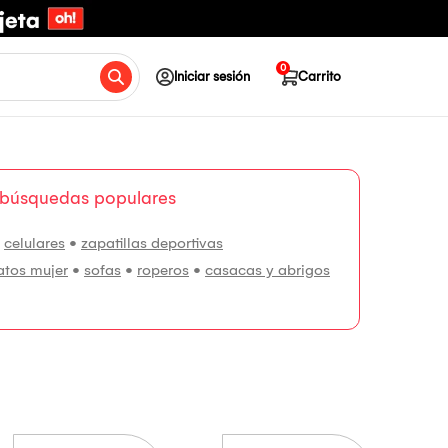
0
Iniciar sesión
Carrito
 búsquedas populares
•
celulares
•
zapatillas deportivas
atos mujer
•
sofas
•
roperos
•
casacas y abrigos