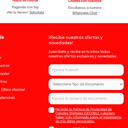
Hasta 36 cuotas
Chatea con nosotros
Pagando con Sip
Escríbenos a nuestro
¿No la tienes?
Solicítala
Whatsapp Chat
le
¡Recibe nuestras ofertas y
novedades!
Suscríbete y recibe en tu inbox todas
nuestras ofertas exclusivas y novedades
s
sotros
onales
tros
- Ethics channel
endencias!
He leído la Política de Privacidad de
Canales Digitales OECHSLE y declaro
haber sido informado sobre el tratamiento
de mis datos personales.