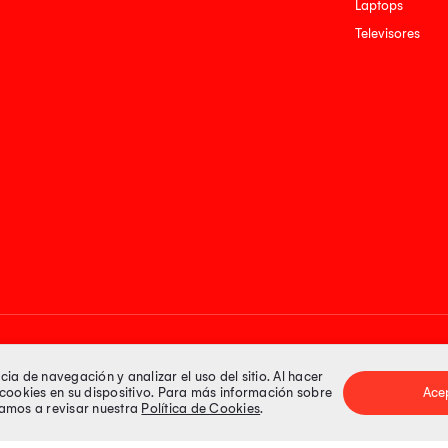
Laptops
Televisores
Medios de pago
a de navegación y analizar el uso del sitio. Al hacer
e cookies en su dispositivo. Para más información sobre
Ace
itamos a revisar nuestra
Política de Cookies
.