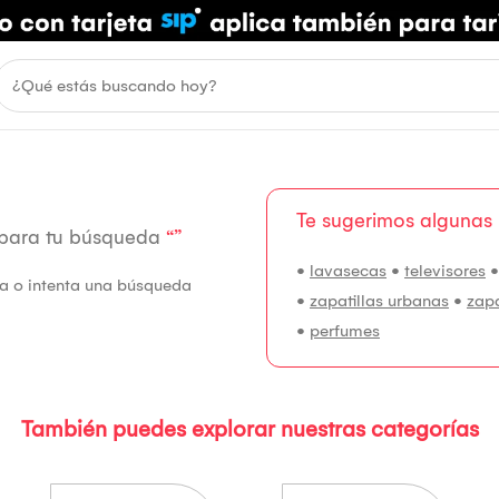
Te sugerimos algunas
 para tu búsqueda
“”
•
lavasecas
•
televisores
fía o intenta una búsqueda
•
zapatillas urbanas
•
zap
•
perfumes
También puedes explorar nuestras categorías