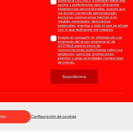
Autorizo a OECHSLE a conocer mejor mis
gustos y preferencias para ofrecerme
experiencias personalizadas. Acepto que
me envien contenido personalizado,
exclusivo, promociones hechas a mi
medida, novedades, descuentos
especiales, eventos y todo lo que se alinee
con lo que realmente me interesa.
Acepto el compartir mi información con
empresas del grupo empresarial de
OECHSLE para el envío de
comunicaciones publicitarias sobre sus
productos, servicios, promociones,
eventos y otras actividades comerciales
de interés.
Suscribirme
Tienda 100% Segura
ptar
Configuración de cookies