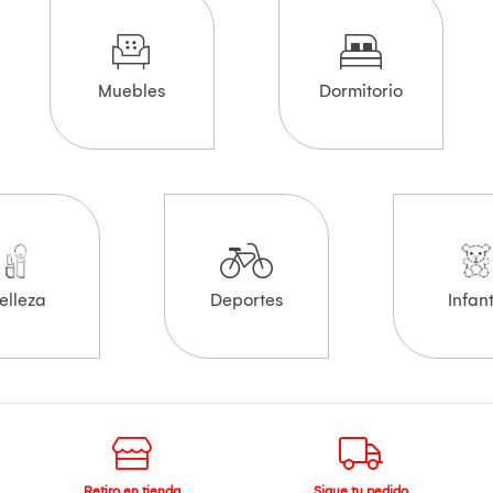
Muebles
Dormitorio
elleza
Deportes
Infant
Retiro en tienda
Sigue tu pedido