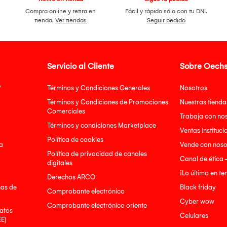
Compra online y retira en
Fácil y rápido sólo con tu DNI.
tienda.
Ver tiendas
Seguir pedido
Servicio al Cliente
Sobre Oechs
?
Términos y Condiciones Generales
Nosotros
Términos y Condiciones de Promociones
Nuestras tienda
Comerciales
Trabaja con no
Términos y condiciones Marketplace
Ventas instituci
Política de cookies
a
Vende con noso
Política de privacidad de canales
Canal de ética 
digitales
¡Lo último en t
Derechos ARCO
nas de
Black friday
Comprobante electrónico
Cyber wow
Comprobante electrónico oriente
atos
Celulares
EE)