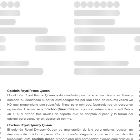
Colchón Royal Prince Queen
r
El colchón Royal Prince Queen está diseñado para ofrecer un descanso firme y
l
cómodo, su acolchado superior está compuesto por una capa de espuma Zebra 30
n
HD, que proporciona una superficie firme pero cómoda, favoreciendo un descanso
a
reparador. Además, este
colchón Queen Size
incorpora el sistema descanso3 Zebra
s
30, el cual ofrece tres niveles de soporte que se adaptan al peso y la forma del
n
cuerpo para asegurar un descanso óptimo.
n
Colchón Royal Dynasty Queen
0
El colchón Royal Dynasty Queen es una opción de lujo para quienes buscan un
a
descanso de calidad superior. Con su diseño elegante y una estructura de alta
a
tecnología, este
colchón queen
proporciona una comodidad excepcional gracias a