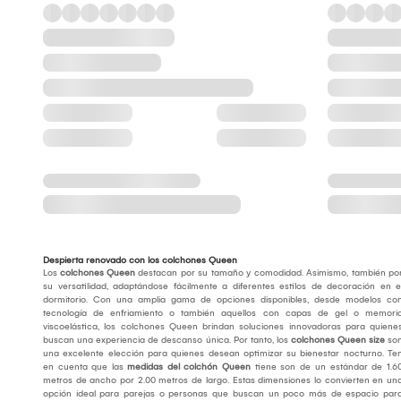
Despierta renovado con los colchones Queen
Los
colchones Queen
destacan por su tamaño y comodidad. Asimismo, también po
su versatilidad, adaptándose fácilmente a diferentes estilos de decoración en e
dormitorio. Con una amplia gama de opciones disponibles, desde modelos co
tecnología de enfriamiento o también aquellos con capas de gel o memori
viscoelástica, los colchones Queen brindan soluciones innovadoras para quiene
buscan una experiencia de descanso única. Por tanto, los
colchones Queen size
so
una excelente elección para quienes desean optimizar su bienestar nocturno. Te
en cuenta que las
medidas del colchón Queen
tiene son de un estándar de 1.6
metros de ancho por 2.00 metros de largo. Estas dimensiones lo convierten en un
opción ideal para parejas o personas que buscan un poco más de espacio par