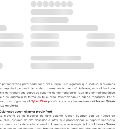
y personalizado para cada zona del cuerpo. Esto significa que, incluso si duermes
acompañado, el movimiento de tu pareja no te afectará. Además, su acolchado de
alta densidad y sus capas de espuma de memoria garantizan una comodidad única
que se adapta a la forma de tu cuerpo, favoreciendo un sueño reparador. Por si
fuera poco, gracias al
Cyber Wow
podrás encontrar los mejores
colchones Queen
size en oferta
.
Colchones queen al mejor precio Perú
La mayoría de los modelos de este colchón Queen cuentan con un núcleo de
muelles, espuma de alta densidad o látex, que proporcionan el soporte necesario
para una noche de sueño reparador. Además, la tecnología de los
colchones Quee
n
es lo que los destaca del resto. Muchos modelos cuentan con sistemas de espumas