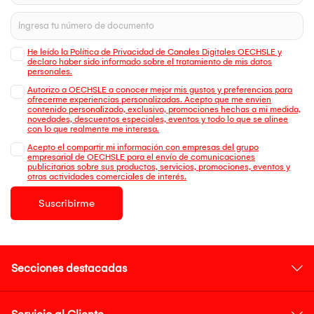
He leído la Política de Privacidad de Canales Digitales OECHSLE y
declaro haber sido informado sobre el tratamiento de mis datos
personales.
Autorizo a OECHSLE a conocer mejor mis gustos y preferencias para
ofrecerme experiencias personalizadas. Acepto que me envien
contenido personalizado, exclusivo, promociones hechas a mi medida,
novedades, descuentos especiales, eventos y todo lo que se alinee
con lo que realmente me interesa.
Acepto el compartir mi información con empresas del grupo
empresarial de OECHSLE para el envío de comunicaciones
publicitarias sobre sus productos, servicios, promociones, eventos y
otras actividades comerciales de interés.
Suscribirme
Secciones destacadas