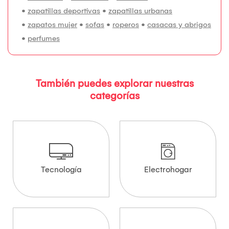
•
zapatillas deportivas
•
zapatillas urbanas
•
zapatos mujer
•
sofas
•
roperos
•
casacas y abrigos
•
perfumes
También puedes explorar nuestras
categorías
Tecnología
Electrohogar