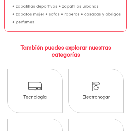
•
zapatillas deportivas
•
zapatillas urbanas
•
zapatos mujer
•
sofas
•
roperos
•
casacas y abrigos
•
perfumes
También puedes explorar nuestras
categorías
Tecnología
Electrohogar