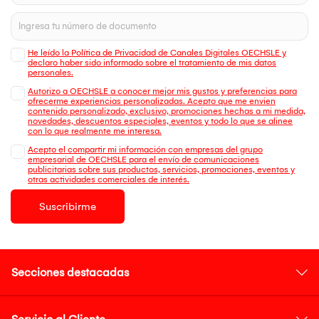
He leído la Política de Privacidad de Canales Digitales OECHSLE y
declaro haber sido informado sobre el tratamiento de mis datos
personales.
Autorizo a OECHSLE a conocer mejor mis gustos y preferencias para
ofrecerme experiencias personalizadas. Acepto que me envien
contenido personalizado, exclusivo, promociones hechas a mi medida,
novedades, descuentos especiales, eventos y todo lo que se alinee
con lo que realmente me interesa.
Acepto el compartir mi información con empresas del grupo
empresarial de OECHSLE para el envío de comunicaciones
publicitarias sobre sus productos, servicios, promociones, eventos y
otras actividades comerciales de interés.
Suscribirme
Secciones destacadas