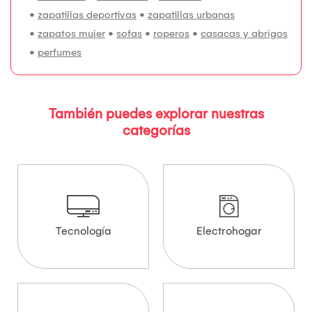
•
zapatillas deportivas
•
zapatillas urbanas
•
zapatos mujer
•
sofas
•
roperos
•
casacas y abrigos
•
perfumes
También puedes explorar nuestras
categorías
Tecnología
Electrohogar