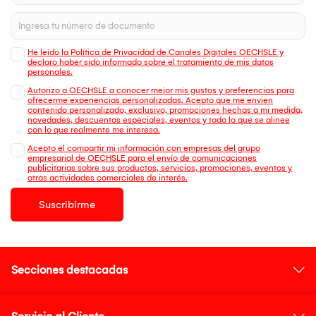
He leído la Política de Privacidad de Canales Digitales OECHSLE y
declaro haber sido informado sobre el tratamiento de mis datos
personales.
Autorizo a OECHSLE a conocer mejor mis gustos y preferencias para
ofrecerme experiencias personalizadas. Acepto que me envien
contenido personalizado, exclusivo, promociones hechas a mi medida,
novedades, descuentos especiales, eventos y todo lo que se alinee
con lo que realmente me interesa.
Acepto el compartir mi información con empresas del grupo
empresarial de OECHSLE para el envío de comunicaciones
publicitarias sobre sus productos, servicios, promociones, eventos y
otras actividades comerciales de interés.
Suscribirme
Secciones destacadas