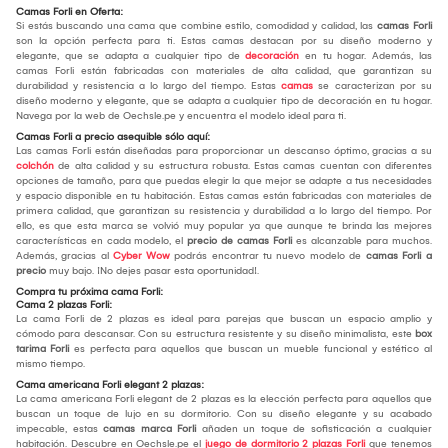
Camas Forli en Oferta:
Si estás buscando una cama que combine estilo, comodidad y calidad, las
camas Forli
son la opción perfecta para ti. Estas camas destacan por su diseño moderno y
elegante, que se adapta a cualquier tipo de
decoración
en tu hogar. Además, las
camas Forli están fabricadas con materiales de alta calidad, que garantizan su
durabilidad y resistencia a lo largo del tiempo. Estas
camas
se caracterizan por su
diseño moderno y elegante, que se adapta a cualquier tipo de decoración en tu hogar.
Navega por la web de Oechsle.pe y encuentra el modelo ideal para ti.
Camas Forli a precio asequible sólo aquí:
Las camas Forli están diseñadas para proporcionar un descanso óptimo, gracias a su
colchón
de alta calidad y su estructura robusta. Estas camas cuentan con diferentes
opciones de tamaño, para que puedas elegir la que mejor se adapte a tus necesidades
y espacio disponible en tu habitación. Estas camas están fabricadas con materiales de
primera calidad, que garantizan su resistencia y durabilidad a lo largo del tiempo. Por
ello, es que esta marca se volvió muy popular ya que aunque te brinda las mejores
características en cada modelo, el
precio de camas Forli
es alcanzable para muchos.
Además, gracias al
Cyber Wow
podrás encontrar tu nuevo modelo de
camas Forli a
precio
muy bajo. ¡No dejes pasar esta oportunidad!.
Compra tu próxima cama Forli:
Cama 2 plazas Forli:
La cama Forli de 2 plazas es ideal para parejas que buscan un espacio amplio y
cómodo para descansar. Con su estructura resistente y su diseño minimalista, este
box
tarima Forli
es perfecta para aquellos que buscan un mueble funcional y estético al
mismo tiempo.
Cama americana Forli elegant 2 plazas:
La cama americana Forli elegant de 2 plazas es la elección perfecta para aquellos que
buscan un toque de lujo en su dormitorio. Con su diseño elegante y su acabado
impecable, estas
camas marca Forli
añaden un toque de sofisticación a cualquier
habitación. Descubre en Oechsle.pe el
juego de dormitorio 2 plazas Forli
que tenemos