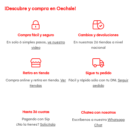
¡Descubre y compra en Oechsle!
Compra fácil y seguro
Cambios y devoluciones
En solo 6 simples pasos,
ve nuestro
En nuestras 26 tiendas a nivel
video
nacional
Retiro en tienda
Sigue tu pedido
Compra online y retira en tienda.
Ver
Fácil y rápido sólo con tu DNI.
Seguir
tiendas
pedido
Hasta 36 cuotas
Chatea con nosotros
Pagando con Sip
Escríbenos a nuestro
Whatsapp
¿No la tienes?
Solicítala
Chat