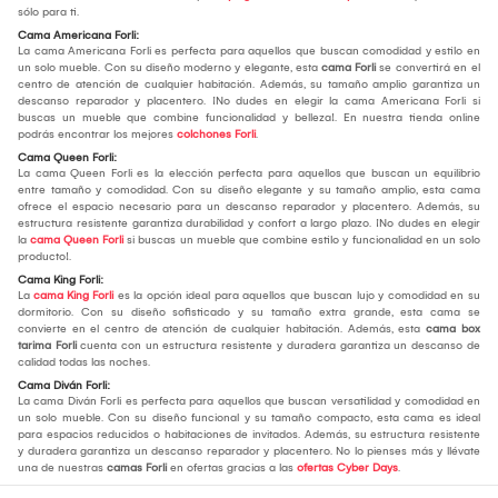
sólo para ti.
Cama Americana Forli:
La cama Americana Forli es perfecta para aquellos que buscan comodidad y estilo en
un solo mueble. Con su diseño moderno y elegante, esta
cama Forli
se convertirá en el
centro de atención de cualquier habitación. Además, su tamaño amplio garantiza un
descanso reparador y placentero. ¡No dudes en elegir la cama Americana Forli si
buscas un mueble que combine funcionalidad y belleza!. En nuestra tienda online
podrás encontrar los mejores
colchones Forli
.
Cama Queen Forli:
La cama Queen Forli es la elección perfecta para aquellos que buscan un equilibrio
entre tamaño y comodidad. Con su diseño elegante y su tamaño amplio, esta cama
ofrece el espacio necesario para un descanso reparador y placentero. Además, su
estructura resistente garantiza durabilidad y confort a largo plazo. ¡No dudes en elegir
la
cama Queen Forli
si buscas un mueble que combine estilo y funcionalidad en un solo
producto!.
Cama King Forli:
La
cama King Forli
es la opción ideal para aquellos que buscan lujo y comodidad en su
dormitorio. Con su diseño sofisticado y su tamaño extra grande, esta cama se
convierte en el centro de atención de cualquier habitación. Además, esta
cama box
tarima Forli
cuenta con un estructura resistente y duradera garantiza un descanso de
calidad todas las noches.
Cama Diván Forli:
La cama Diván Forli es perfecta para aquellos que buscan versatilidad y comodidad en
un solo mueble. Con su diseño funcional y su tamaño compacto, esta cama es ideal
para espacios reducidos o habitaciones de invitados. Además, su estructura resistente
y duradera garantiza un descanso reparador y placentero. No lo pienses más y llévate
una de nuestras
camas Forli
en ofertas gracias a las
ofertas Cyber Days
.