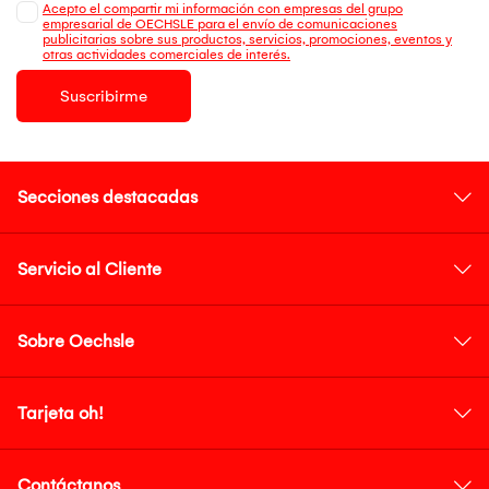
Acepto el compartir mi información con empresas del grupo
empresarial de OECHSLE para el envío de comunicaciones
publicitarias sobre sus productos, servicios, promociones, eventos y
otras actividades comerciales de interés.
Suscribirme
Secciones destacadas
Servicio al Cliente
Sobre Oechsle
Tarjeta oh!
Contáctanos